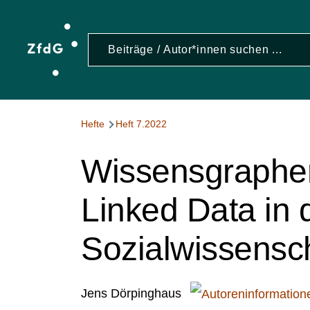
Direkt zum Inhalt
Suche
S
Pfadnavigation
Hefte
Heft 7.2022
Wissensgraphen:
Linked Data in 
Sozialwissensc
Jens Dörpinghaus