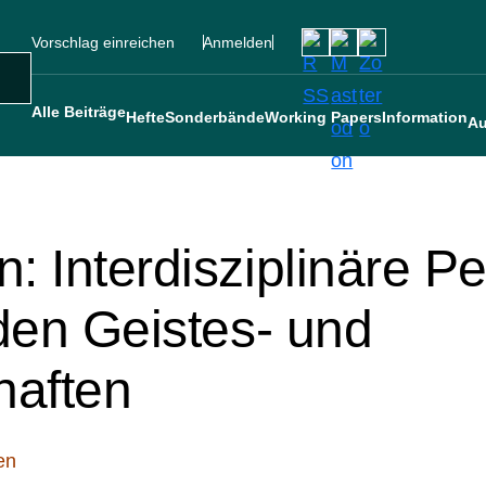
Vorschlag einreichen
Anmelden
Social
Sekundärmenü
Benutzermenü
Main navigation
uche
Alle Beiträge
Hefte
Sonderbände
Working Papers
Information
Au
 Interdisziplinäre Pe
den Geistes- und
haften