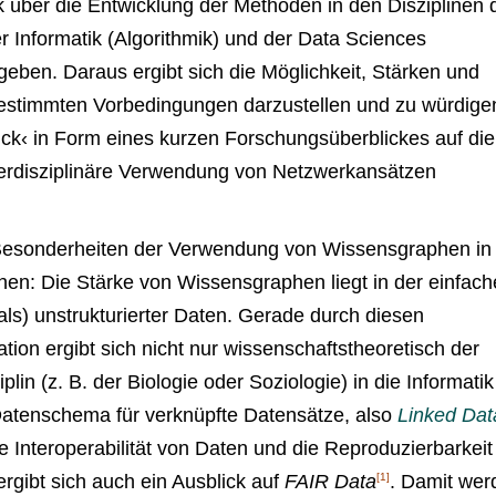
k über die Entwicklung der Methoden in den Disziplinen 
r Informatik (Algorithmik) und der Data Sciences
ben. Daraus ergibt sich die Möglichkeit, Stärken und
stimmten Vorbedingungen darzustellen und zu würdige
ück‹ in Form eines kurzen Forschungsüberblickes auf die
terdisziplinäre Verwendung von Netzwerkansätzen
 Besonderheiten der Verwendung von Wissensgraphen in
hen: Die Stärke von Wissensgraphen liegt in der einfach
ls) unstrukturierter Daten. Gerade durch diesen
ion ergibt sich nicht nur wissenschaftstheoretisch der
iplin (z. B. der Biologie oder Soziologie) in die Informati
Datenschema für verknüpfte Datensätze, also
Linked Dat
ie Interoperabilität von Daten und die Reproduzierbarkeit
rgibt sich auch ein Ausblick auf
FAIR Data
[1]
. Damit wer