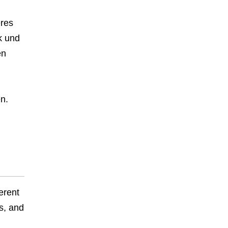
eres
k und
en
n.
erent
s, and