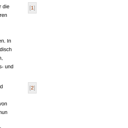
r die
[
1
]
ren
n. In
disch
n,
s- und
nd
[
2
]
n
von
 nun