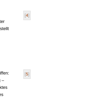
[
4
]
ter
tellt
ffen:
[
5
]
g –
aktes
es