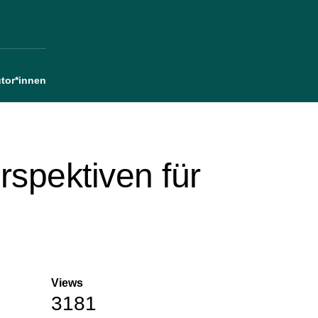
tor*innen
rspektiven für
Views
3181