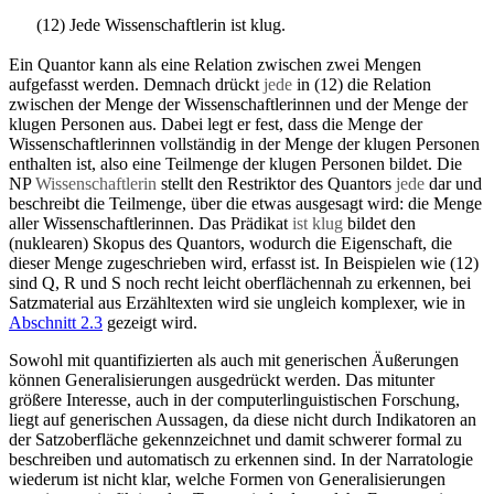
(12) Jede Wissenschaftlerin ist klug.
Ein Quantor kann als eine Relation zwischen zwei Mengen
aufgefasst werden. Demnach drückt
jede
in (12) die Relation
zwischen der Menge der Wissenschaftlerinnen und der Menge der
klugen Personen aus. Dabei legt er fest, dass die Menge der
Wissenschaftlerinnen vollständig in der Menge der klugen Personen
enthalten ist, also eine Teilmenge der klugen Personen bildet. Die
NP
Wissenschaftlerin
stellt den Restriktor des Quantors
jede
dar und
beschreibt die Teilmenge, über die etwas ausgesagt wird: die Menge
aller Wissenschaftlerinnen. Das Prädikat
ist klug
bildet den
(nuklearen) Skopus des Quantors, wodurch die Eigenschaft, die
dieser Menge zugeschrieben wird, erfasst ist. In Beispielen wie (12)
sind Q, R und S noch recht leicht oberflächennah zu erkennen, bei
Satzmaterial aus Erzähltexten wird sie ungleich komplexer, wie in
Abschnitt 2.3
gezeigt wird.
Sowohl mit quantifizierten als auch mit generischen Äußerungen
können Generalisierungen ausgedrückt werden. Das mitunter
größere Interesse, auch in der computerlinguistischen Forschung,
liegt auf generischen Aussagen, da diese nicht durch Indikatoren an
der Satzoberfläche gekennzeichnet und damit schwerer formal zu
beschreiben und automatisch zu erkennen sind. In der Narratologie
wiederum ist nicht klar, welche Formen von Generalisierungen