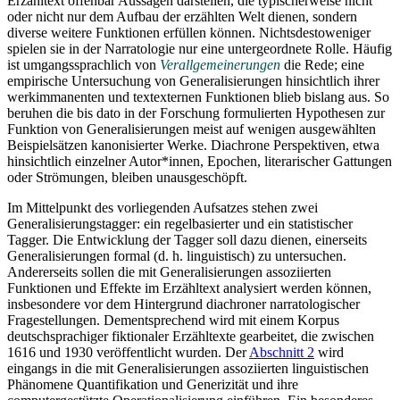
Erzähltext offenbar Aussagen darstellen, die typischerweise nicht
oder nicht nur dem Aufbau der erzählten Welt dienen, sondern
diverse weitere Funktionen erfüllen können. Nichtsdestoweniger
spielen sie in der Narratologie nur eine untergeordnete Rolle. Häufig
ist umgangssprachlich von
Verallgemeinerungen
die Rede; eine
empirische Untersuchung von Generalisierungen hinsichtlich ihrer
werkimmanenten und textexternen Funktionen blieb bislang aus. So
beruhen die bis dato in der Forschung formulierten Hypothesen zur
Funktion von Generalisierungen meist auf wenigen ausgewählten
Beispielsätzen kanonisierter Werke. Diachrone Perspektiven, etwa
hinsichtlich einzelner Autor*innen, Epochen, literarischer Gattungen
oder Strömungen, bleiben unausgeschöpft.
Im Mittelpunkt des vorliegenden Aufsatzes stehen zwei
Generalisierungstagger: ein regelbasierter und ein statistischer
Tagger. Die Entwicklung der Tagger soll dazu dienen, einerseits
Generalisierungen formal (d. h. linguistisch) zu untersuchen.
Andererseits sollen die mit Generalisierungen assoziierten
Funktionen und Effekte im Erzähltext analysiert werden können,
insbesondere vor dem Hintergrund diachroner narratologischer
Fragestellungen. Dementsprechend wird mit einem Korpus
deutschsprachiger fiktionaler Erzähltexte gearbeitet, die zwischen
1616 und 1930 veröffentlicht wurden. Der
Abschnitt 2
wird
eingangs in die mit Generalisierungen assoziierten linguistischen
Phänomene Quantifikation und Generizität und ihre