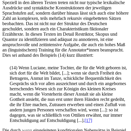
Speziell in den älteren Texten treten nicht nur typische lexikalische
Ausdrücke und syntaktische Konstruktionen der jeweiligen
Sprachstufen auf, sondern darüber hinaus lässt sich auch eine höhere
Zahl an komplexen, teils mehrfach rekursiv eingebetteten Sätzen
beobachten. Das ist nicht nur der Struktur des Deutschen
geschuldet, sondern auch ein Charakteristikum fiktionaler
Erzähltexte. In diesen Texten im Detail Restriktor, Skopus und
Quantor zu identifizieren und adäquat zu annotieren, ist eine
anspruchsvolle und zeitintensive Aufgabe, die auch ein hohes Maß
an (linguistischem) Training für die Annotator*innen beansprucht.
Dies sei anhand des Beispiels (14) kurz illustriert:
(14) Wenn Luciane, meine Tochter, die für die Welt geboren ist,
sich dort für die Welt bildet, [...]; wenn sie durch Freiheit des
Betragens, Anmut im Tanze, schickliche Bequemlichkeit des
Gesprächs sich vor allen auszeichnet und durch ein angebornes
herrschendes Wesen sich zur Königin des kleinen Kreises
macht, wenn die Vorsteherin dieser Anstalt sie als kleine
Gottheit ansieht, die nun erst unter ihren Händen recht gedeiht,
die ihr Ehre machen, Zutrauen erwerben und einen Zufluß von
andern jungen Personen verschaffen wird, wenn [...]: so ist
dagegen, was sie schließlich von Ottilien erwähnt, nur immer
Entschuldigung auf Entschuldigung [...].
[17]
Die durch
wenn
eingeleiteten konditionalen Nebensätze in Beispiel