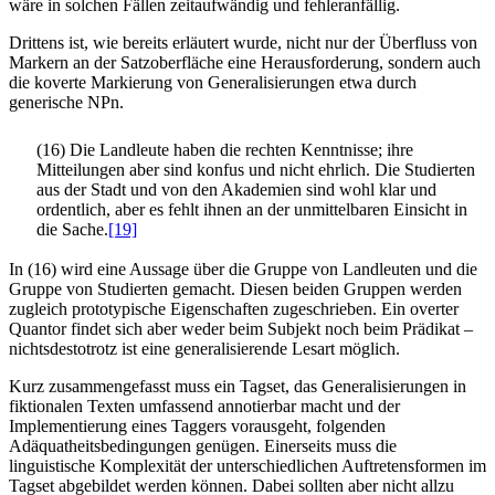
wäre in solchen Fällen zeitaufwändig und fehleranfällig.
Drittens ist, wie bereits erläutert wurde, nicht nur der Überfluss von
Markern an der Satzoberfläche eine Herausforderung, sondern auch
die koverte Markierung von Generalisierungen etwa durch
generische NPn.
(16) Die Landleute haben die rechten Kenntnisse; ihre
Mitteilungen aber sind konfus und nicht ehrlich. Die Studierten
aus der Stadt und von den Akademien sind wohl klar und
ordentlich, aber es fehlt ihnen an der unmittelbaren Einsicht in
die Sache.
[19]
In (16) wird eine Aussage über die Gruppe von Landleuten und die
Gruppe von Studierten gemacht. Diesen beiden Gruppen werden
zugleich prototypische Eigenschaften zugeschrieben. Ein overter
Quantor findet sich aber weder beim Subjekt noch beim Prädikat –
nichtsdestotrotz ist eine generalisierende Lesart möglich.
Kurz zusammengefasst muss ein Tagset, das Generalisierungen in
fiktionalen Texten umfassend annotierbar macht und der
Implementierung eines Taggers vorausgeht, folgenden
Adäquatheitsbedingungen genügen. Einerseits muss die
linguistische Komplexität der unterschiedlichen Auftretensformen im
Tagset abgebildet werden können. Dabei sollten aber nicht allzu