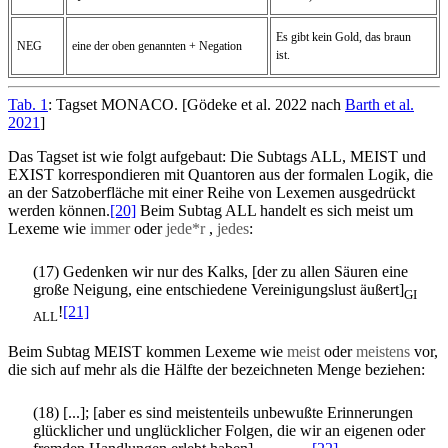
Es gibt kein Gold, das braun
NEG
eine der oben genannten + Negation
ist.
Tab. 1
: Tagset MONACO. [Gödeke et al. 2022 nach
Barth et al.
2021
]
Das Tagset ist wie folgt aufgebaut: Die Subtags ALL, MEIST und
EXIST korrespondieren mit Quantoren aus der formalen Logik, die
an der Satzoberfläche mit einer Reihe von Lexemen ausgedrückt
werden können.
[20]
Beim Subtag ALL handelt es sich meist um
Lexeme wie
immer
oder
jede*r
,
jedes
:
(17) Gedenken wir nur des Kalks, [der zu allen Säuren eine
große Neigung, eine entschiedene Vereinigungslust äußert]
GI
!
[21]
ALL
Beim Subtag MEIST kommen Lexeme wie
meist
oder
meistens
vor,
die sich auf mehr als die Hälfte der bezeichneten Menge beziehen:
(18) [...]; [aber es sind meistenteils unbewußte Erinnerungen
glücklicher und unglücklicher Folgen, die wir an eigenen oder