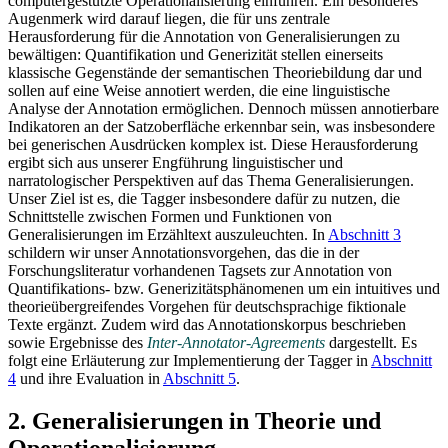
computergestützte Operationalisierung einführen. Ein besonderes
Augenmerk wird darauf liegen, die für uns zentrale
Herausforderung für die Annotation von Generalisierungen zu
bewältigen: Quantifikation und Generizität stellen einerseits
klassische Gegenstände der semantischen Theoriebildung dar und
sollen auf eine Weise annotiert werden, die eine linguistische
Analyse der Annotation ermöglichen. Dennoch müssen annotierbare
Indikatoren an der Satzoberfläche erkennbar sein, was insbesondere
bei generischen Ausdrücken komplex ist. Diese Herausforderung
ergibt sich aus unserer Engführung linguistischer und
narratologischer Perspektiven auf das Thema Generalisierungen.
Unser Ziel ist es, die Tagger insbesondere dafür zu nutzen, die
Schnittstelle zwischen Formen und Funktionen von
Generalisierungen im Erzähltext auszuleuchten. In
Abschnitt 3
schildern wir unser Annotationsvorgehen, das die in der
Forschungsliteratur vorhandenen Tagsets zur Annotation von
Quantifikations- bzw. Generizitätsphänomenen um ein intuitives und
theorieübergreifendes Vorgehen für deutschsprachige fiktionale
Texte ergänzt. Zudem wird das Annotationskorpus beschrieben
sowie Ergebnisse des
Inter-Annotator-Agreements
dargestellt. Es
folgt eine Erläuterung zur Implementierung der Tagger in
Abschnitt
4
und ihre Evaluation in
Abschnitt 5
.
2. Generalisierungen in Theorie und