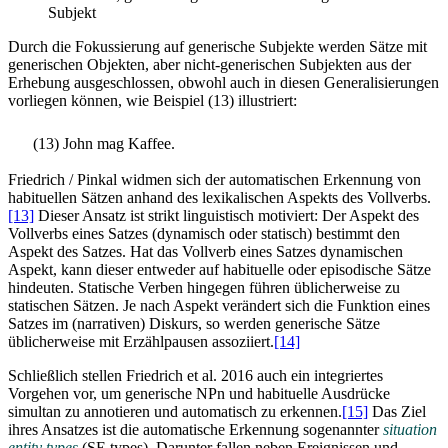
Subjekt
Durch die Fokussierung auf generische Subjekte werden Sätze mit
generischen Objekten, aber nicht-generischen Subjekten aus der
Erhebung ausgeschlossen, obwohl auch in diesen Generalisierungen
vorliegen können, wie Beispiel (13) illustriert:
(13) John mag Kaffee.
Friedrich / Pinkal widmen sich der automatischen Erkennung von
habituellen Sätzen anhand des lexikalischen Aspekts des Vollverbs.
[13]
Dieser Ansatz ist strikt linguistisch motiviert: Der Aspekt des
Vollverbs eines Satzes (dynamisch oder statisch) bestimmt den
Aspekt des Satzes. Hat das Vollverb eines Satzes dynamischen
Aspekt, kann dieser entweder auf habituelle oder episodische Sätze
hindeuten. Statische Verben hingegen führen üblicherweise zu
statischen Sätzen. Je nach Aspekt verändert sich die Funktion eines
Satzes im (narrativen) Diskurs, so werden generische Sätze
üblicherweise mit Erzählpausen assoziiert.
[14]
Schließlich stellen Friedrich et al. 2016 auch ein integriertes
Vorgehen vor, um generische NPn und habituelle Ausdrücke
simultan zu annotieren und automatisch zu erkennen.
[15]
Das Ziel
ihres Ansatzes ist die automatische Erkennung sogenannter
situation
entity types
(SE types). Darunter fallen neben Ereignissen und