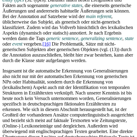
Fakten auch sogenannte
generative states
, die einerseits generische
Äußerungen und andererseits habituelle Äußerungen sein können.
Bei der Annotation auf Satzebene wird der
main referent
,
üblicherweise das Subjekt, als generisch oder nicht-generisch
klassifiziert. Zudem wird das Vollverb hinsichtlich des lexikalischen
Aspekts (dynamisch oder statisch) annotiert. Je nach Ergebnis
werden dann die Tags
generic sentence
,
generalizing sentence
,
state
oder
event
vergeben.
[16]
Die Problematik, Sätze mit nicht-
generischen Subjekten aber generischen Objekten (vgl. (13)) durch
die Annotation auszuschließen, bleibt hier zwar bestehen, kann aber
durch die Klasse
state
aufgefangen werden.
Insgesamt ist die automatische Erkennung von Generalisierungen
also nicht nur mit der automatischen Erkennung von generischen
NPn oder Habitualität, sondern durch die Erkennung von
(lexikalischem) Aspekt auch mit der Identifikation von temporalen
Strukturen in Erzähltexten verknüpft. Nach unserer Kenntnis ist bis
heute noch kein Versuch unternommen worden, Generalisierungen
spezifisch in deutschsprachigen fiktionalen Erzähltexten zu
erkennen. Wie sich in diesem Abschnitt herausgestellt hat, ist der
Großteil der vorhandenen Ansätze computerlinguistisch ausgerichtet
und bezieht sich meist auf faktuale Textsorten wie Zeitungstexte,
(Online-) Lexikoneinträge und dergleichen. Außerdem wird
überwiegend mit englischsprachigen Texten gearbeitet. Eine direkte
Übertragung dieser Ansätze auf deutschsprachige fiktionale Texte ist