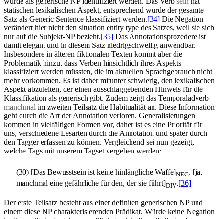
würde als generische NP identifiziert werden. Das Verb
sein
hat
statischen lexikalischen Aspekt, entsprechend würde der gesamte
Satz als Generic Sentence klassifiziert werden.
[34]
Die Negation
verändert hier nicht den situation entity type des Satzes, weil sie sich
nur auf die Subjekt-NP bezieht.
[35]
Das Annotationsprozedere ist
damit elegant und in diesem Satz niedrigschwellig anwendbar.
Insbesondere in älteren fiktionalen Texten kommt aber die
Problematik hinzu, dass Verben hinsichtlich ihres Aspekts
klassifiziert werden müssten, die im aktuellen Sprachgebrauch nicht
mehr vorkommen. Es ist daher mitunter schwierig, den lexikalischen
Aspekt abzuleiten, der einen ausschlaggebenden Hinweis für die
Klassifikation als generisch gibt. Zudem zeigt das Temporaladverb
manchmal
im zweiten Teilsatz die Habitualität an. Diese Information
geht durch die Art der Annotation verloren. Generalisierungen
kommen in vielfältigen Formen vor, daher ist es eine Priorität für
uns, verschiedene Lesarten durch die Annotation und später durch
den Tagger erfassen zu können. Vergleichend sei nun gezeigt,
welche Tags mit unserem Tagset vergeben werden:
(30) [Das Bewusstsein ist keine hinlängliche Waffe]
, [ja,
NEG
manchmal eine gefährliche für den, der sie führt]
.
[36]
DIV
Der erste Teilsatz besteht aus einer definiten generischen NP und
einem diese NP charakterisierenden Prädikat. Würde keine Negation