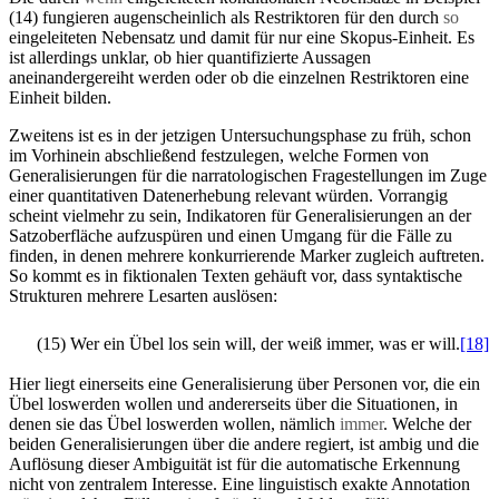
(14) fungieren augenscheinlich als Restriktoren für den durch
so
eingeleiteten Nebensatz und damit für nur eine Skopus-Einheit. Es
ist allerdings unklar, ob hier quantifizierte Aussagen
aneinandergereiht werden oder ob die einzelnen Restriktoren eine
Einheit bilden.
Zweitens ist es in der jetzigen Untersuchungsphase zu früh, schon
im Vorhinein abschließend festzulegen, welche Formen von
Generalisierungen für die narratologischen Fragestellungen im Zuge
einer quantitativen Datenerhebung relevant würden. Vorrangig
scheint vielmehr zu sein, Indikatoren für Generalisierungen an der
Satzoberfläche aufzuspüren und einen Umgang für die Fälle zu
finden, in denen mehrere konkurrierende Marker zugleich auftreten.
So kommt es in fiktionalen Texten gehäuft vor, dass syntaktische
Strukturen mehrere Lesarten auslösen:
(15) Wer ein Übel los sein will, der weiß immer, was er will.
[18]
Hier liegt einerseits eine Generalisierung über Personen vor, die ein
Übel loswerden wollen und andererseits über die Situationen, in
denen sie das Übel loswerden wollen, nämlich
immer
. Welche der
beiden Generalisierungen über die andere regiert, ist ambig und die
Auflösung dieser Ambiguität ist für die automatische Erkennung
nicht von zentralem Interesse. Eine linguistisch exakte Annotation