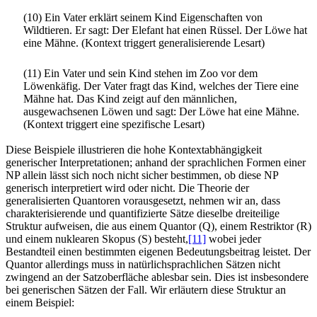
(10) Ein Vater erklärt seinem Kind Eigenschaften von
Wildtieren. Er sagt: Der Elefant hat einen Rüssel. Der Löwe hat
eine Mähne. (Kontext triggert generalisierende Lesart)
(11) Ein Vater und sein Kind stehen im Zoo vor dem
Löwenkäfig. Der Vater fragt das Kind, welches der Tiere eine
Mähne hat. Das Kind zeigt auf den männlichen,
ausgewachsenen Löwen und sagt: Der Löwe hat eine Mähne.
(Kontext triggert eine spezifische Lesart)
Diese Beispiele illustrieren die hohe Kontextabhängigkeit
generischer Interpretationen; anhand der sprachlichen Formen einer
NP allein lässt sich noch nicht sicher bestimmen, ob diese NP
generisch interpretiert wird oder nicht. Die Theorie der
generalisierten Quantoren vorausgesetzt, nehmen wir an, dass
charakterisierende und quantifizierte Sätze dieselbe dreiteilige
Struktur aufweisen, die aus einem Quantor (Q), einem Restriktor (R)
und einem nuklearen Skopus (S) besteht,
[11]
wobei jeder
Bestandteil einen bestimmten eigenen Bedeutungsbeitrag leistet. Der
Quantor allerdings muss in natürlichsprachlichen Sätzen nicht
zwingend an der Satzoberfläche ablesbar sein. Dies ist insbesondere
bei generischen Sätzen der Fall. Wir erläutern diese Struktur an
einem Beispiel: