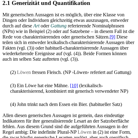
2.1 Generizität und Quantifikation
Mit generischen Aussagen ist es möglich, über eine Klasse von
Dingen oder Individuen gleichzeitig etwas auszusagen, entweder
durch auf diese
Art
oder
Gattung
referierende Nominalphrasen
(NPn) wie in Beispiel (2) oder auf Satzebene – in diesem Fall ist die
Rede von charakterisierenden oder generischen Sätzen.
[9]
Diese
teilen sich in entweder lexikalisch-charakterisierende Aussagen über
Fakten (vgl. (3)) oder habituell-charakterisierende Aussagen über
wiederkehrende Ereignisse auf (vgl. (4)). Beide Formen können
auch im selben Satz auftreten (vgl. (3)).
(2)
Löwen
fressen Fleisch. (NP ›Löwen‹ referiert auf Gattung)
(3) Ein Löwe hat eine Mähne.
[10]
(lexikalisch-
charakterisierend, kombiniert mit generisch verwendeter NP)
(4) John trinkt nach dem Essen ein Bier. (habitueller Satz)
Allen diesen generischen Aussagen ist gemein, dass eindeutige
Indikatoren für ihre generalisierende Lesart an der Satzoberfläche
fehlen. Aus diesem Grund sind die aufgeführten Aussagen in der
Regel ambig: Die indefinite Plural-NP
Löwen
in (2) ist eine Form,
die zwar häufig generische Lesarten auslöst, aber auch spezifisch