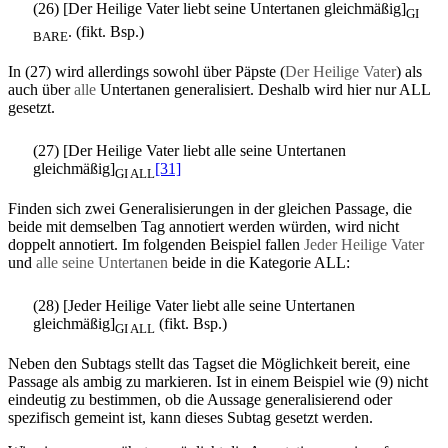
(26) [Der Heilige Vater liebt seine Untertanen gleichmäßig]
GI
. (fikt. Bsp.)
BARE
In (27) wird allerdings sowohl über Päpste (
Der Heilige Vater
) als
auch über
alle
Untertanen generalisiert. Deshalb wird hier nur ALL
gesetzt.
(27) [Der Heilige Vater liebt alle seine Untertanen
gleichmäßig]
[31]
GI ALL
Finden sich zwei Generalisierungen in der gleichen Passage, die
beide mit demselben Tag annotiert werden würden, wird nicht
doppelt annotiert. Im folgenden Beispiel fallen
Jeder Heilige Vater
und
alle seine Untertanen
beide in die Kategorie ALL:
(28) [Jeder Heilige Vater liebt alle seine Untertanen
gleichmäßig]
(fikt. Bsp.)
GI ALL
Neben den Subtags stellt das Tagset die Möglichkeit bereit, eine
Passage als ambig zu markieren. Ist in einem Beispiel wie (9) nicht
eindeutig zu bestimmen, ob die Aussage generalisierend oder
spezifisch gemeint ist, kann dieses Subtag gesetzt werden.