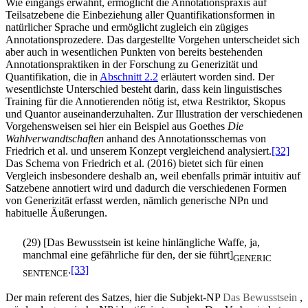
Wie eingangs erwähnt, ermöglicht die Annotationspraxis auf
Teilsatzebene die Einbeziehung aller Quantifikationsformen in
natürlicher Sprache und ermöglicht zugleich ein zügiges
Annotationsprozedere. Das dargestellte Vorgehen unterscheidet sich
aber auch in wesentlichen Punkten von bereits bestehenden
Annotationspraktiken in der Forschung zu Generizität und
Quantifikation, die in
Abschnitt 2.2
erläutert worden sind. Der
wesentlichste Unterschied besteht darin, dass kein linguistisches
Training für die Annotierenden nötig ist, etwa Restriktor, Skopus
und Quantor auseinanderzuhalten. Zur Illustration der verschiedenen
Vorgehensweisen sei hier ein Beispiel aus Goethes
Die
Wahlverwandtschaften
anhand des Annotationsschemas von
Friedrich et al. und unserem Konzept vergleichend analysiert.
[32]
Das Schema von Friedrich et al. (2016) bietet sich für einen
Vergleich insbesondere deshalb an, weil ebenfalls primär intuitiv auf
Satzebene annotiert wird und dadurch die verschiedenen Formen
von Generizität erfasst werden, nämlich generische NPn und
habituelle Äußerungen.
(29) [Das Bewusstsein ist keine hinlängliche Waffe, ja,
manchmal eine gefährliche für den, der sie führt]
GENERIC
.
[33]
SENTENCE
Der main referent des Satzes, hier die Subjekt-NP
Das Bewusstsein
,