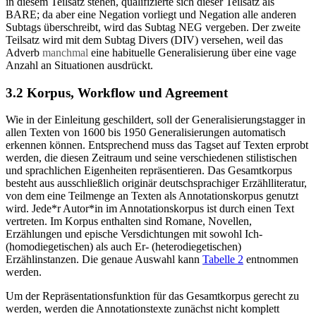
in diesem Teilsatz stehen, qualifizierte sich dieser Teilsatz als
BARE; da aber eine Negation vorliegt und Negation alle anderen
Subtags überschreibt, wird das Subtag NEG vergeben. Der zweite
Teilsatz wird mit dem Subtag Divers (DIV) versehen, weil das
Adverb
manchmal
eine habituelle Generalisierung über eine vage
Anzahl an Situationen ausdrückt.
3.2 Korpus, Workflow und Agreement
Wie in der Einleitung geschildert, soll der Generalisierungstagger in
allen Texten von 1600 bis 1950 Generalisierungen automatisch
erkennen können. Entsprechend muss das Tagset auf Texten erprobt
werden, die diesen Zeitraum und seine verschiedenen stilistischen
und sprachlichen Eigenheiten repräsentieren. Das Gesamtkorpus
besteht aus ausschließlich originär deutschsprachiger Erzählliteratur,
von dem eine Teilmenge an Texten als Annotationskorpus genutzt
wird. Jede*r Autor*in im Annotationskorpus ist durch einen Text
vertreten. Im Korpus enthalten sind Romane, Novellen,
Erzählungen und epische Versdichtungen mit sowohl Ich-
(homodiegetischen) als auch Er- (heterodiegetischen)
Erzählinstanzen. Die genaue Auswahl kann
Tabelle 2
entnommen
werden.
Um der Repräsentationsfunktion für das Gesamtkorpus gerecht zu
werden, werden die Annotationstexte zunächst nicht komplett