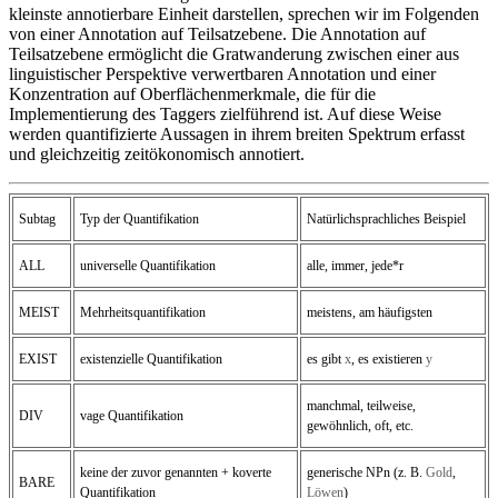
kleinste annotierbare Einheit darstellen, sprechen wir im Folgenden
von einer Annotation auf Teilsatzebene. Die Annotation auf
Teilsatzebene ermöglicht die Gratwanderung zwischen einer aus
linguistischer Perspektive verwertbaren Annotation und einer
Konzentration auf Oberflächenmerkmale, die für die
Implementierung des Taggers zielführend ist. Auf diese Weise
werden quantifizierte Aussagen in ihrem breiten Spektrum erfasst
und gleichzeitig zeitökonomisch annotiert.
Subtag
Typ der Quantifikation
Natürlichsprachliches Beispiel
ALL
universelle Quantifikation
alle, immer, jede*r
MEIST
Mehrheitsquantifikation
meistens, am häufigsten
EXIST
existenzielle Quantifikation
es gibt
x
, es existieren
y
manchmal, teilweise,
DIV
vage Quantifikation
gewöhnlich, oft, etc.
keine der zuvor genannten + koverte
generische NPn (z. B.
Gold
,
BARE
Quantifikation
Löwen
)