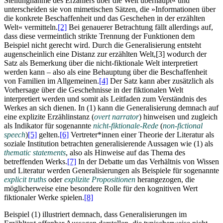
Stellungnahme des Erzählers über die Welt überhaupt« und
unterscheiden sie von mimetischen Sätzen, die »Informationen über
die konkrete Beschaffenheit und das Geschehen in der erzählten
Welt« vermitteln.
[2]
Bei genauerer Betrachtung fällt allerdings auf,
dass diese vermeintlich strikte Trennung der Funktionen dem
Beispiel nicht gerecht wird. Durch die Generalisierung entsteht
augenscheinlich eine Distanz zur erzählten Welt,
[3]
wodurch der
Satz als Bemerkung über die nicht-fiktionale Welt interpretiert
werden kann – also als eine Behauptung über die Beschaffenheit
von Familien im Allgemeinen.
[4]
Der Satz kann aber zusätzlich als
Vorhersage über die Geschehnisse in der fiktionalen Welt
interpretiert werden und somit als Leitfaden zum Verständnis des
Werkes an sich dienen. In (1) kann die Generalisierung demnach auf
eine explizite Erzählinstanz (
overt narrator
) hinweisen und zugleich
als Indikator für sogenannte
nicht-fiktionale-Rede
(
non-fictional
speech
)
[5]
gelten.
[6]
Vertreter*innen einer Theorie der Literatur als
soziale Institution betrachten generalisierende Aussagen wie (1) als
thematic statements
, also als Hinweise auf das Thema des
betreffenden Werks.
[7]
In der Debatte um das Verhältnis von Wissen
und Literatur werden Generalisierungen als Beispiele für sogenannte
explicit truths
oder
explizite Propositionen
herangezogen, die
möglicherweise eine besondere Rolle für den kognitiven Wert
fiktionaler Werke spielen.
[8]
Beispiel (1) illustriert demnach, dass Generalisierungen im