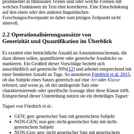
prominenter in fiktionalen Texten sind oder welche Formen mit
welchen Funktionen im Text eher korrelieren. Eine Einschränkung
auf den einen oder den anderen linguistischen
Forschungsschwerpunkt ist daher zum jetzigen Zeitpunkt nicht
sinnvoll.
2.2 Operationalisierungsansätze von
Generizität und Quantifikation im Überblick
Es existiert eine beträchtliche Anzahl an Annotationsschemata, die
dazu dienen sollen, quantifizierte oder generische Ausdrücke zu
markieren. Ein Großteil dieser Vorschläge bezieht sich
ausschließlich auf generische NPn
[12]
und arbeitet entsprechend mit
einer limitierten Anzahl an Tags. So annotieren
Friedrich et al. 2015
,
ob das Subjekt eines Satzes generisch auf eine
Art
oder
Klasse
referiert, und wenn ja, ob der umliegende Satz eine
charakterisierende oder spezifische Aussage über diese Klasse trifft.
Entsprechend dieser Unterteilung nutzen sie ein dreiteiliges Tagset:
Tagset von Friedrich et al.:
GEN; gen: generischer Satz mit generischem Subjekt
NON-GEN; non gen: nicht-generischer Satz mit nicht-
generischem Subjekt
NON-Gen; gen: nicht generischer Satz mit generischem