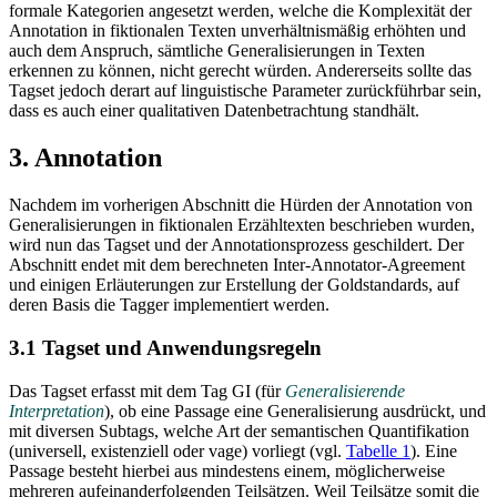
formale Kategorien angesetzt werden, welche die Komplexität der
Annotation in fiktionalen Texten unverhältnismäßig erhöhten und
auch dem Anspruch, sämtliche Generalisierungen in Texten
erkennen zu können, nicht gerecht würden. Andererseits sollte das
Tagset jedoch derart auf linguistische Parameter zurückführbar sein,
dass es auch einer qualitativen Datenbetrachtung standhält.
3. Annotation
Nachdem im vorherigen Abschnitt die Hürden der Annotation von
Generalisierungen in fiktionalen Erzähltexten beschrieben wurden,
wird nun das Tagset und der Annotationsprozess geschildert. Der
Abschnitt endet mit dem berechneten Inter-Annotator-Agreement
und einigen Erläuterungen zur Erstellung der Goldstandards, auf
deren Basis die Tagger implementiert werden.
3.1 Tagset und Anwendungsregeln
Das Tagset erfasst mit dem Tag GI (für
Generalisierende
Interpretation
), ob eine Passage eine Generalisierung ausdrückt, und
mit diversen Subtags, welche Art der semantischen Quantifikation
(universell, existenziell oder vage) vorliegt (vgl.
Tabelle 1
). Eine
Passage besteht hierbei aus mindestens einem, möglicherweise
mehreren aufeinanderfolgenden Teilsätzen. Weil Teilsätze somit die