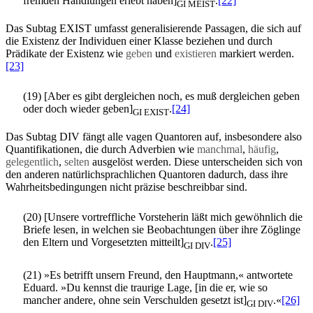
fremden Handlungen erlebt haben]
.
[22]
GI MEIST
Das Subtag EXIST umfasst generalisierende Passagen, die sich auf
die Existenz der Individuen einer Klasse beziehen und durch
Prädikate der Existenz wie
geben
und
existieren
markiert werden.
[23]
(19) [Aber es gibt dergleichen noch, es muß dergleichen geben
oder doch wieder geben]
.
[24]
GI EXIST
Das Subtag DIV fängt alle vagen Quantoren auf, insbesondere also
Quantifikationen, die durch Adverbien wie
manchmal
,
häufig
,
gelegentlich
,
selten
ausgelöst werden. Diese unterscheiden sich von
den anderen natürlichsprachlichen Quantoren dadurch, dass ihre
Wahrheitsbedingungen nicht präzise beschreibbar sind.
(20) [Unsere vortreffliche Vorsteherin läßt mich gewöhnlich die
Briefe lesen, in welchen sie Beobachtungen über ihre Zöglinge
den Eltern und Vorgesetzten mitteilt]
.
[25]
GI DIV
(21) »Es betrifft unsern Freund, den Hauptmann,« antwortete
Eduard. »Du kennst die traurige Lage, [in die er, wie so
mancher andere, ohne sein Verschulden gesetzt ist]
.«
[26]
GI DIV