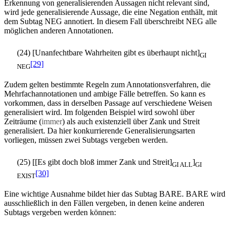
Erkennung von generalisierenden Aussagen nicht relevant sind,
wird jede generalisierende Aussage, die eine Negation enthält, mit
dem Subtag NEG annotiert. In diesem Fall überschreibt NEG alle
möglichen anderen Annotationen.
(24) [Unanfechtbare Wahrheiten gibt es überhaupt nicht]
GI
[29]
NEG
Zudem gelten bestimmte Regeln zum Annotationsverfahren, die
Mehrfachannotationen und ambige Fälle betreffen. So kann es
vorkommen, dass in derselben Passage auf verschiedene Weisen
generalisiert wird. Im folgenden Beispiel wird sowohl über
Zeiträume (
immer
) als auch existenziell über Zank und Streit
generalisiert. Da hier konkurrierende Generalisierungsarten
vorliegen, müssen zwei Subtags vergeben werden.
(25) [[Es gibt doch bloß immer Zank und Streit]
]
GI ALL
GI
[30]
EXIST
Eine wichtige Ausnahme bildet hier das Subtag BARE. BARE wird
ausschließlich in den Fällen vergeben, in denen keine anderen
Subtags vergeben werden können: