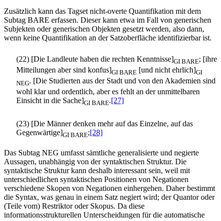
Zusätzlich kann das Tagset nicht-overte Quantifikation mit dem
Subtag BARE erfassen. Dieser kann etwa im Fall von generischen
Subjekten oder generischen Objekten gesetzt werden, also dann,
wenn keine Quantifikation an der Satzoberfläche identifizierbar ist.
(22) [Die Landleute haben die rechten Kenntnisse]
; [ihre
GI BARE
Mitteilungen aber sind konfus]
[und nicht ehrlich]
GI BARE
GI
. [Die Studierten aus der Stadt und von den Akademien sind
NEG
wohl klar und ordentlich, aber es fehlt an der unmittelbaren
Einsicht in die Sache]
.
[27]
GI BARE
(23) [Die Männer denken mehr auf das Einzelne, auf das
Gegenwärtige]
;
[28]
GI BARE
Das Subtag NEG umfasst sämtliche generalisierte und negierte
Aussagen, unabhängig von der syntaktischen Struktur. Die
syntaktische Struktur kann deshalb interessant sein, weil mit
unterschiedlichen syntaktischen Positionen von Negationen
verschiedene Skopen von Negationen einhergehen. Daher bestimmt
die Syntax, was genau in einem Satz negiert wird; der Quantor oder
(Teile vom) Restriktor oder Skopus. Da diese
informationsstrukturellen Unterscheidungen für die automatische