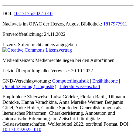
DOI:
10.17175/2022_010
Nachweis im OPAC der Herzog August Bibliothek:
1817977911
Erstveröffentlichung:
24.11.2022
Lizenz:
Sofern nicht anders angegeben
Medienlizenzen:
Medienrechte liegen bei den Autor*innen
Letzte Überprüfung aller Verweise:
20.10.2022
GND-Verschlagwortung:
Computerlinguistik
|
Erzähltheorie
|
Quantifizierung (Linguistik)
|
Literaturwissenschaft
|
Empfohlene Zitierweise:
Luisa Gödeke, Florian Barth, Tillmann
Dönicke, Hanna Varachkina, Anna Mareike Weimer, Benjamin
Gittel, Anke Holler, Caroline Sporleder: Generalisierungen als
literarisches Phänomen. Charakterisierung, Annotation und
automatische Erkennung. In: Zeitschrift für digitale
Geisteswissenschaften. Wolfenbüttel 2022. text/html Format. DOI:
10.17175/2022_010