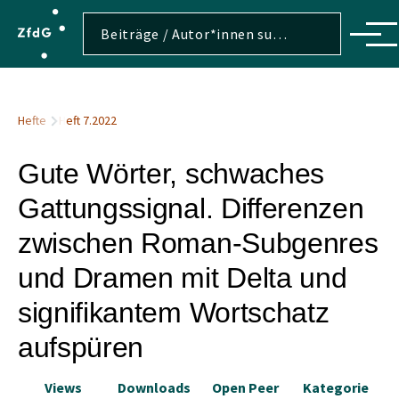
Direkt zum Inhalt
Suche
Suche
Menü
Pfadnavigation
Hefte
Heft 7.2022
Gute Wörter, schwaches
Gattungssignal. Differenzen
zwischen Roman-Subgenres
und Dramen mit Delta und
signifikantem Wortschatz
aufspüren
Views
Downloads
Open Peer
Kategorie