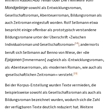
Wilhelm Raabes
Abu Telfan
oder
Die Heimkehr vom
sowohl als Entwicklungsroman,
Mondgebirge
Gesellschaftsroman, Abenteuerroman, Bildungsroman als
auch Zeitroman eingestuft worden. Rolf Selbmann etwa
bespricht einige offenbar als prototypisch verstandene
Bildungsromane unter der Überschrift »Zwischen
[14]
Individualroman und Gesellschaftsroman«
; andernorts
beruft sich Selbmann auf Benno von Wiese, der »die
[Immermann] zugleich als ›Entwicklungsroman‹,
Epigonen
als ›Abenteuerroman‹, als ›modernen Roman‹, wie auch als
[15]
›gesellschaftlichen Zeitroman‹« versteht.
Bei der Korpus-Erstellung wurden Texte vermieden, die
beispielsweise sowohl als Gesellschaftsroman als auch als
Bildungsroman bezeichnet wurden, wodurch sich die Zahl
der verfügbaren Texte deutlich reduziert hat. Weitere