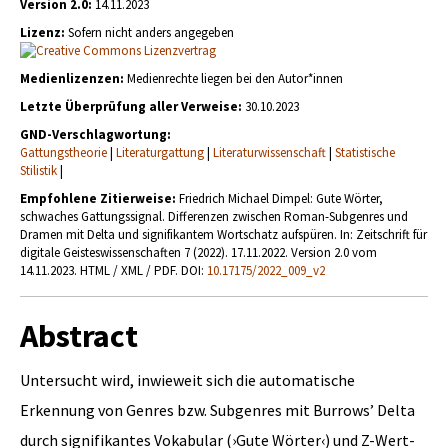
Version 2.0:
14.11.2023
Lizenz:
Sofern nicht anders angegeben
Medienlizenzen:
Medienrechte liegen bei den Autor*innen
Letzte Überprüfung aller Verweise:
30.10.2023
GND-Verschlagwortung:
Gattungstheorie
|
Literaturgattung
|
Literaturwissenschaft
|
Statistische
Stilistik
|
Empfohlene Zitierweise:
Friedrich Michael Dimpel: Gute Wörter,
schwaches Gattungssignal. Differenzen zwischen Roman-Subgenres und
Dramen mit Delta und signifikantem Wortschatz aufspüren. In: Zeitschrift für
digitale Geisteswissenschaften 7 (2022). 17.11.2022. Version 2.0 vom
14.11.2023. HTML / XML / PDF. DOI:
10.17175/2022_009_v2
Abstract
Untersucht wird, inwieweit sich die automatische
Erkennung von Genres bzw. Subgenres mit Burrows’ Delta
durch signifikantes Vokabular (›Gute Wörter‹) und Z-Wert-