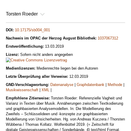
Torsten Roeder
DOI:
10.17175/sb004_001
Nachweis im OPAC der Herzog August Bibliothek:
1037067312
Erstveröffentlichung:
13.03.2019
Lizenz:
Sofern nicht anders angegeben
Medienlizenzen:
Medienrechte liegen bei den Autoren
Letzte Überprüfung aller Verweise:
12.03.2019
GND-Verschlagwortung:
Datenanalyse
|
Graphdatenbank
|
Methode
|
Musikwissenschaft
|
XML
|
Empfohlene Zitierweise:
Torsten Roeder: Referenzielle Vagheit und
Varianz in Texten über Musik. Annäherungen zwischen Textkodierung
und graphbasierten Analysemodellen. In: Die Modellierung des
Zweifels – Schlüsselideen und -konzepte zur graphbasierten
Modellierung von Unsicherheiten. Hg. von Andreas Kuczera / Thorsten
Wübbena / Thomas Kollatz. Wolfenbüttel 2019. (= Zeitschrift für
digitale Geisteswissenschaften / Sonderbände, 4) text/html Format.