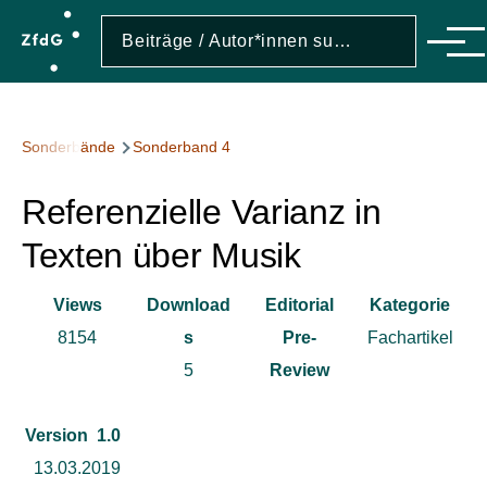
Direkt zum Inhalt
Suche
Suche
Men
Pfadnavigation
Sonderbände
Sonderband 4
Referenzielle Varianz in
Texten über Musik
Views
Download
Editorial
Kategorie
8154
s
Pre-
Fachartikel
5
Review
Version
1.0
13.03.2019