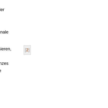
ler
gnale
ieren,
[
2
]
n
anzes
e