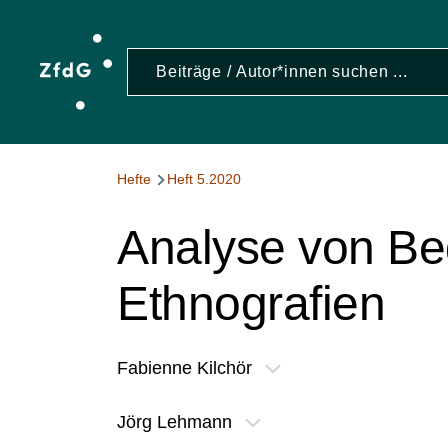
Direkt zum Inhalt
Suche
S
Pfadnavigation
Hefte
Heft 5.2020
Analyse von Beg
Ethnografien
Fabienne Kilchör
Jörg Lehmann