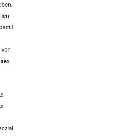
eben,
llen
damit
e von
iner
as
er
enzial