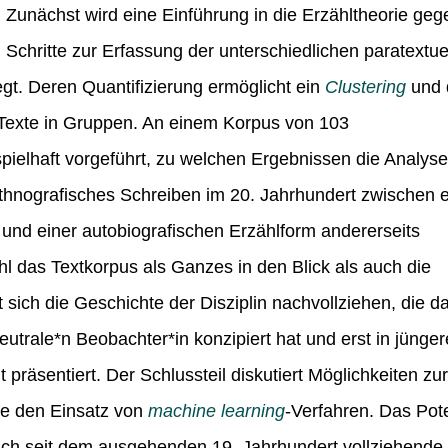
. Zunächst wird eine Einführung in die Erzähltheorie geg
chritte zur Erfassung der unterschiedlichen paratextue
egt. Deren Quantifizierung ermöglicht ein
Clustering
und 
Texte in Gruppen. An einem Korpus von 103
spielhaft vorgeführt, zu welchen Ergebnissen die Analys
ethnografisches Schreiben im 20. Jahrhundert zwischen e
s und einer autobiografischen Erzählform andererseits
l das Textkorpus als Ganzes in den Blick als auch die
t sich die Geschichte der Disziplin nachvollziehen, die d
utrale*n Beobachter*in konzipiert hat und erst in jünger
t präsentiert. Der Schlussteil diskutiert Möglichkeiten zur
e den Einsatz von
machine learning
-Verfahren. Das Pot
sich seit dem ausgehenden 19. Jahrhundert vollziehende