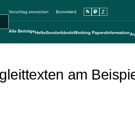
Vorschlag einreichen
Anmelden
Social
Sekundärmenü
Benutzermenü
Main navigation
uche
Alle Beiträge
Hefte
Sonderbände
Working Papers
Information
Au
leittexten am Beispi