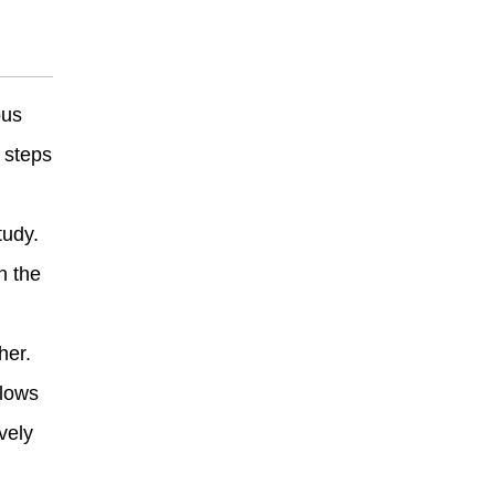
pus
l steps
tudy.
h the
her.
llows
ively