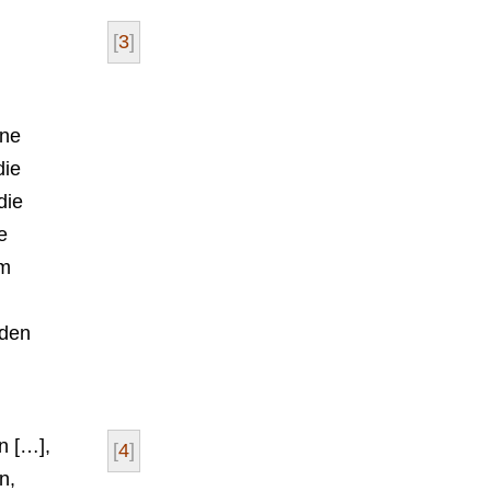
[
3
]
rne
die
die
e
um
rden
n […],
[
4
]
n,