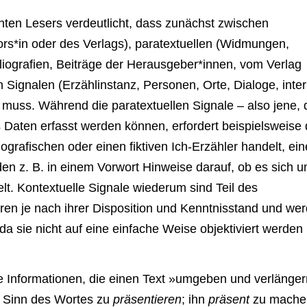
hten Lesers verdeutlicht, dass zunächst zwischen
tors*in oder des Verlags), paratextuellen (Widmungen,
liografien, Beiträge der Herausgeber*innen, vom Verlag
 Signalen (Erzählinstanz, Personen, Orte, Dialoge, inte
 muss. Während die paratextuellen Signale – also jene, 
ls Daten erfasst werden können, erfordert beispielsweise 
grafischen oder einen fiktiven Ich-Erzähler handelt, ein
den z. B. in einem Vorwort Hinweise darauf, ob es sich 
lt. Kontextuelle Signale wiederum sind Teil des
eren je nach ihrer Disposition und Kenntnisstand und we
 da sie nicht auf eine einfache Weise objektiviert werden
ne Informationen, die einen Text »umgeben und verlänger
n Sinn des Wortes zu
präsentieren
; ihn
präsent
zu mache