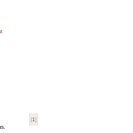
t
[
1
]
us.