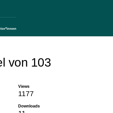
tor*innen
el von 103
Views
1177
Downloads