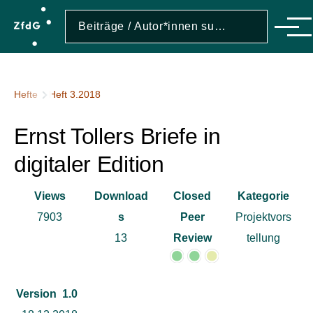
Direkt zum Inhalt
Suche
Suche
Men
Pfadnavigation
Hefte
Heft 3.2018
Ernst Tollers Briefe in
digitaler Edition
Views
Download
Closed
Kategorie
7903
s
Peer
Projektvors
13
Review
tellung
Version
1.0