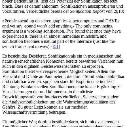
hoher Bedeutung ist, liegt das Potenzial der Sonifikation bis jetzt
brach. Dass es darauf ankommt, Sonifikationen auszuprobieren und
vorzuführen, verdeutlichte bereits der
Sonification Report
von 2010:
»People spend up on stereo graphics supercomputers and CAVEs
and yet say ›sound won’t add anything.‹ The only convincing
argument is a working sonification. I’ve found that once they have
experienced it, there is an almost immediate mindshift, and
sonification becomes a natural part of the interface (just like the
switch from silent movies).«‍
[51]
Es besteht das Desiderat, Sonifikation als ein in medizinischen und
naturwissenschaftlichen Kontexten bereits bewährtes Verfahren nun
auch in den digitalen Geisteswissenschaften zu erproben.
Sonifikation bietet vielversprechende Möglichkeiten: Allein die
Vielzahl und Dichte an Parametern, die durch Sonifikation abbildbar
und erfahrbar werden, sprechen stark für Experimente in dieser
Richtung. Konkret stellen Sonifikationen eine ideale Ergänzung zu
Visualisierungen dar und könnten so in die nächste
Entwicklungsstufe von Interfaces einfließen. Sie erweitern zudem
die Analysemöglichkeiten um die Wahrnehmungsqualitäten des
Gehörs. Zu guter Letzt können sie zur medialen
Wissenschaftsvermittlung beitragen.
Ein möglicher Weg dorthin bestünde darin, sich mit existierenden
Sonifikationen aus anderen Fachbereichen auseinanderzusetzen und