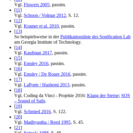
Vgl.
Flowers 2005
, passim.
[
11
]
Vgl.
Schoon / Volmar 2012
, S. 12.
[
12
]
Vgl.
Kramer et al. 2010
, passim.
[
13
]
So beispielsweise in der
Publikationsliste des Sonification Lab
am Georgia Institute of Technology.
[
14
]
Vgl.
Kaufman 2017
, passim.
[
15
]
Vgl.
Emsley 2016
, passim.
[
16
]
Vgl.
Emsley / De Roure 2016
, passim.
[
17
]
Vgl.
LaPorte / Hashemi 2013
, passim.
[
18
]
Vgl. Coding da Vinci - Projekte 2016:
Klang der Sterne
;
SOS
– Sound of Sails
.
[
19
]
Vgl.
Schmied 2016
, S. 122.
[
20
]
Vgl.
Madhyastha / Reed 1995
, S. 45.
[
21
]
Vgl.
Spinola 1988
, S. 48.