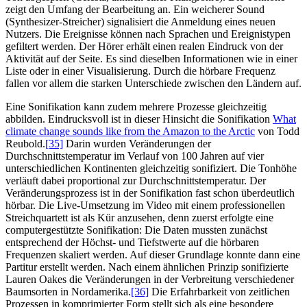
zeigt den Umfang der Bearbeitung an. Ein weicherer Sound
(Synthesizer-Streicher) signalisiert die Anmeldung eines neuen
Nutzers. Die Ereignisse können nach Sprachen und Ereignistypen
gefiltert werden. Der Hörer erhält einen realen Eindruck von der
Aktivität auf der Seite. Es sind dieselben Informationen wie in einer
Liste oder in einer Visualisierung. Durch die hörbare Frequenz
fallen vor allem die starken Unterschiede zwischen den Ländern auf.
Eine Sonifikation kann zudem mehrere Prozesse gleichzeitig
abbilden. Eindrucksvoll ist in dieser Hinsicht die Sonifikation
What
climate change sounds like from the Amazon to the Arctic
von Todd
Reubold.‍
[35]
Darin wurden Veränderungen der
Durchschnittstemperatur im Verlauf von 100 Jahren auf vier
unterschiedlichen Kontinenten gleichzeitig sonifiziert. Die Tonhöhe
verläuft dabei proportional zur Durchschnittstemperatur. Der
Veränderungsprozess ist in der Sonifikation fast schon überdeutlich
hörbar. Die Live-Umsetzung im Video mit einem professionellen
Streichquartett ist als Kür anzusehen, denn zuerst erfolgte eine
computergestützte Sonifikation: Die Daten mussten zunächst
entsprechend der Höchst- und Tiefstwerte auf die hörbaren
Frequenzen skaliert werden. Auf dieser Grundlage konnte dann eine
Partitur erstellt werden. Nach einem ähnlichen Prinzip sonifizierte
Lauren Oakes die Veränderungen in der Verbreitung verschiedener
Baumsorten in Nordamerika.‍
[36]
Die Erfahrbarkeit von zeitlichen
Prozessen in komprimierter Form stellt sich als eine besondere