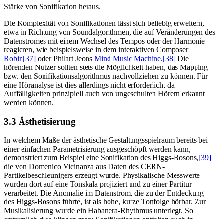
Stärke von Sonifikation heraus.
Die Komplexität von Sonifikationen lässt sich beliebig erweitern,
etwa in Richtung von Soundalgorithmen, die auf Veränderungen des
Datenstromes mit einem Wechsel des Tempos oder der Harmonie
reagieren, wie beispielsweise in dem interaktiven Composer
Robin
[37]
oder Philart Jeons
Mind Music Machine
.‍
[38]
Die
hörenden Nutzer sollten stets die Möglichkeit haben, das Mapping
bzw. den Sonifikationsalgorithmus nachvollziehen zu können. Für
eine Höranalyse ist dies allerdings nicht erforderlich, da
Auffälligkeiten prinzipiell auch von ungeschulten Hörern erkannt
werden können.
3.3 Ästhetisierung
In welchem Maße der ästhetische Gestaltungsspielraum bereits bei
einer einfachen Parametrisierung ausgeschöpft werden kann,
demonstriert zum Beispiel eine Sonifikation des Higgs-Bosons,‍
[39]
die von Domenico Vicinanza aus Daten des CERN-
Partikelbeschleunigers erzeugt wurde. Physikalische Messwerte
wurden dort auf eine Tonskala projiziert und zu einer Partitur
verarbeitet. Die Anomalie im Datenstrom, die zu der Entdeckung
des Higgs-Bosons führte, ist als hohe, kurze Tonfolge hörbar. Zur
Musikalisierung wurde ein Habanera-Rhythmus unterlegt. So