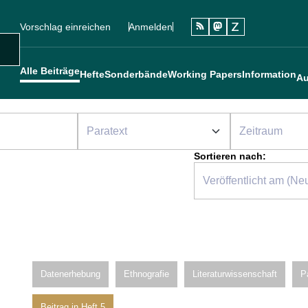
Vorschlag einreichen
Anmelden
Social
Sekundärmenü
Benutzermenü
Main navigation
uche
Alle Beiträge
Hefte
Sonderbände
Working Papers
Information
Au
Sortieren nach:
Datenerhebung
Ethnografie
Literaturwissenschaft
P
Beitrag in Heft 5