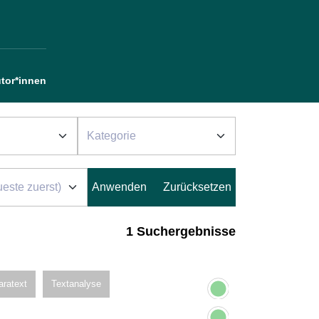
tor*innen
1 Suchergebnisse
aratext
Textanalyse