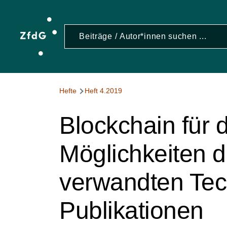
Direkt zum Inhalt
Suche
S
Pfadnavigation
Hefte
Heft 4.2019
Blockchain für 
Möglichkeiten 
verwandten Tech
Publikationen