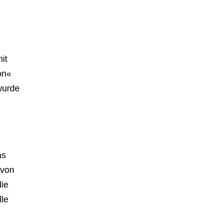
it
on«
wurde
as
 von
die
lle