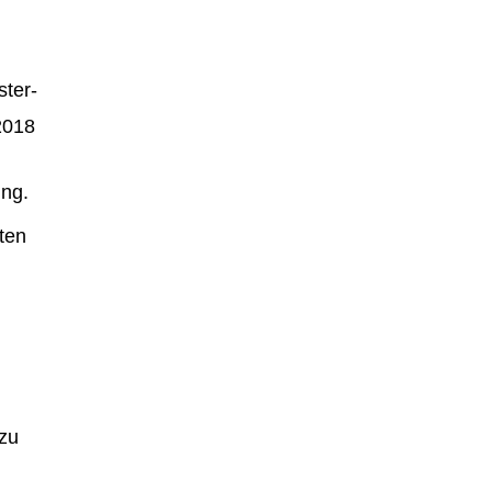
ster-
2018
ing.
ten
 zu