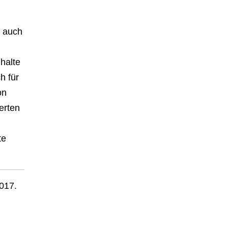
d auch
halte
h für
on
erten
te
2017.