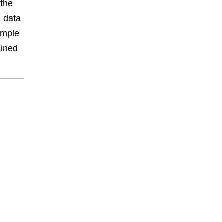
 the
h data
ample
ained