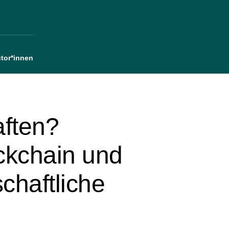
tor*innen
aften?
ckchain und
chaftliche