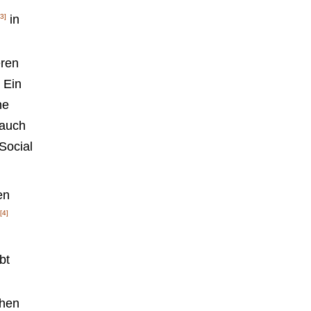
[3]
in
eren
 Ein
ne
 auch
Social
en
[4]
bt
chen