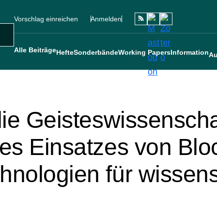
Vorschlag einreichen
Anmelden
Social
Sekundärmenü
Benutzermenü
Main navigation
uche
Alle Beiträge
Hefte
Sonderbände
Working Papers
Information
Au
die Geisteswissensch
des Einsatzes von Blo
nologien für wissens