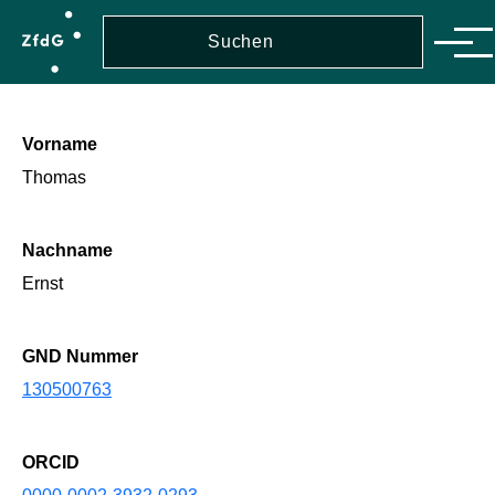
Direkt zum Inhalt
Suche
Suche
Men
Vorname
Thomas
Nachname
Ernst
GND Nummer
130500763
ORCID