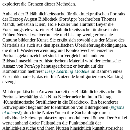
exploriert die Grenzen dieser Methoden.
Anhand der Bildähnlichkeitssuche für die druckgrafischen Portraits
der Herzog August Bibliothek (PortApp) beschreiben Thomas
Mandl, Sebastian Diem, Hole Rößler und Hartmut Beyer die
Forschungsrelevanz einer Bildähnlichkeitssuche für diese in der
Frühen Neuzeit weitverbreitete und bislang wenig erforschte
Gattung bildender Kunst. Sie ergibt sich sowohl aus der Masse des
Materials als auch aus den spezifischen Überlieferungsbedingungen,
die durch Wiederverwendung und Kontextwechsel einzelner
Portraits gekennzeichnet sind. Im Vergleich mit anderen
Bildsuchmaschinen zu historischem Material wird der technische
Ansatz von PortApp herausgearbeitet; er beruht auf der
Kombination mehrerer
Deep-Learning-Modelle
im Rahmen eines
Ensemblemodells, das ein für Nutzende konfigurierbares Ranking
erzeugt.
Mit der praktischen Anwendbarkeit der Bildähnlichkeitssuche für
Portraits beschäftigt sich Nina Niedermeier in ihrem Beitrag
›Kunsthistorische Streiflichter in die Blackbox‹. Ein besonderer
Schwerpunkt liegt auf der Identifikation von Bildregionen (
regions
of interest
), durch die Nutzer*nnen ihre Suchanfrage durch
individuelle Schwerpunktsetzungen modulieren können. Der Artikel
wertet anhand dreier Fallstudien die Funktionalität der
Ähnlichkeitssuche und ihren Nutzen hinsichtlich kunsthistorischer