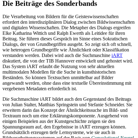
Die Beiträge des Sonderbands
Die Verarbeitung von Bildern für die Geisteswissenschaften
erfordert den interdisziplinären Dialog zwischen Bildwissenschaften
und digitalen Wissenschaften. Die Metapher des Dialogs ergreifen
Elke Katharina Wittich und Ralph Ewerth als Leitidee für ihren
Beitrag. Sie führen dieses Gespräch im Sinne eines Sokratischen
Dialogs, der von Grundbegriffen ausgeht. So zeigt sich oft schnell,
wie heterogen Grundbegriffe wie Ähnlichkeit oder Klassifikation
verstanden werden. Dabei wird auch die Suchmaschine
iART
diskutiert, die von der TIB Hannover entwickelt und gehostet wird.
Das System iART erlaubt die Nutzung von sehr aktuellen
multimodalen Modellen für die Suche in kunsthistorischen
Beständen. So können Textsuchen unmittelbar auf Bilder
angewandt werden, ohne dass eine textuelle Übereinstimmung mit
vergebenen Metadaten erforderlich ist.
Die Suchmaschine iART bildet auch den Gegenstand des Beitrags
von Julian Stalter, Matthias Springstein und Stefanie Schneider. Sie
erweitern darin das Konzept der Ähnlichkeitssuche im Bild- und
Textraum noch um eine Erklärungskomponente. Ausgehend von
einigen Beispielen aus der Kunstgeschichte zeigen sie den
Spannungsraum auf, den Ergebnisse in iART erzeugen können.
Grundsätzlich erzeugen tiefe Lernsysteme, wie sie auch in
Bildverarbeitungssystemen auf der Basis von
Convolutional Neural