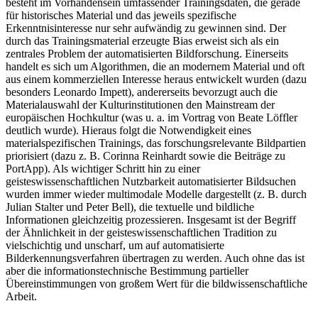
besteht im Vorhandensein umfassender Trainingsdaten, die gerade
für historisches Material und das jeweils spezifische
Erkenntnisinteresse nur sehr aufwändig zu gewinnen sind. Der
durch das Trainingsmaterial erzeugte Bias erweist sich als ein
zentrales Problem der automatisierten Bildforschung. Einerseits
handelt es sich um Algorithmen, die an modernem Material und oft
aus einem kommerziellen Interesse heraus entwickelt wurden (dazu
besonders Leonardo Impett), andererseits bevorzugt auch die
Materialauswahl der Kulturinstitutionen den Mainstream der
europäischen Hochkultur (was u. a. im Vortrag von Beate Löffler
deutlich wurde). Hieraus folgt die Notwendigkeit eines
materialspezifischen Trainings, das forschungsrelevante Bildpartien
priorisiert (dazu z. B. Corinna Reinhardt sowie die Beiträge zu
PortApp). Als wichtiger Schritt hin zu einer
geisteswissenschaftlichen Nutzbarkeit automatisierter Bildsuchen
wurden immer wieder multimodale Modelle dargestellt (z. B. durch
Julian Stalter und Peter Bell), die textuelle und bildliche
Informationen gleichzeitig prozessieren. Insgesamt ist der Begriff
der Ähnlichkeit in der geisteswissenschaftlichen Tradition zu
vielschichtig und unscharf, um auf automatisierte
Bilderkennungsverfahren übertragen zu werden. Auch ohne das ist
aber die informationstechnische Bestimmung partieller
Übereinstimmungen von großem Wert für die bildwissenschaftliche
Arbeit.