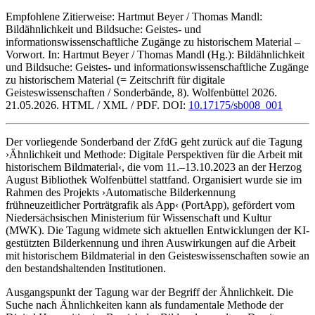
Empfohlene Zitierweise:
Hartmut Beyer / Thomas Mandl:
Bildähnlichkeit und Bildsuche: Geistes- und
informationswissenschaftliche Zugänge zu historischem Material –
Vorwort. In: Hartmut Beyer / Thomas Mandl (Hg.): Bildähnlichkeit
und Bildsuche: Geistes- und informationswissenschaftliche Zugänge
zu historischem Material (= Zeitschrift für digitale
Geisteswissenschaften / Sonderbände, 8). Wolfenbüttel 2026.
21.05.2026. HTML / XML / PDF. DOI:
10.17175/sb008_001
Der vorliegende Sonderband der ZfdG geht zurück auf die Tagung
›Ähnlichkeit und Methode: Digitale Perspektiven für die Arbeit mit
historischem Bildmaterial‹, die vom 11.–13.10.2023 an der Herzog
August Bibliothek Wolfenbüttel stattfand. Organisiert wurde sie im
Rahmen des Projekts ›Automatische Bilderkennung
frühneuzeitlicher Porträtgrafik als App‹ (PortApp), gefördert vom
Niedersächsischen Ministerium für Wissenschaft und Kultur
(MWK). Die Tagung widmete sich aktuellen Entwicklungen der KI-
gestützten Bilderkennung und ihren Auswirkungen auf die Arbeit
mit historischem Bildmaterial in den Geisteswissenschaften sowie an
den bestandshaltenden Institutionen.
Ausgangspunkt der Tagung war der Begriff der Ähnlichkeit. Die
Suche nach Ähnlichkeiten kann als fundamentale Methode der