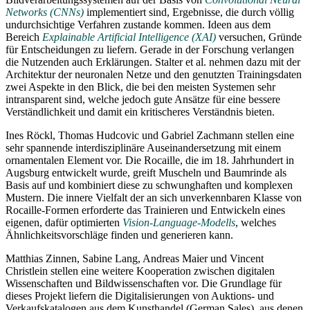
Networks (CNNs)
implementiert sind, Ergebnisse, die durch völlig
undurchsichtige Verfahren zustande kommen. Ideen aus dem
Bereich
Explainable Artificial Intelligence (XAI)
versuchen, Gründe
für Entscheidungen zu liefern. Gerade in der Forschung verlangen
die Nutzenden auch Erklärungen. Stalter et al. nehmen dazu mit der
Architektur der neuronalen Netze und den genutzten Trainingsdaten
zwei Aspekte in den Blick, die bei den meisten Systemen sehr
intransparent sind, welche jedoch gute Ansätze für eine bessere
Verständlichkeit und damit ein kritischeres Verständnis bieten.
Ines Röckl, Thomas Hudcovic und Gabriel Zachmann stellen eine
sehr spannende interdisziplinäre Auseinandersetzung mit einem
ornamentalen Element vor. Die Rocaille, die im 18. Jahrhundert in
Augsburg entwickelt wurde, greift Muscheln und Baumrinde als
Basis auf und kombiniert diese zu schwunghaften und komplexen
Mustern. Die innere Vielfalt der an sich unverkennbaren Klasse von
Rocaille-Formen erforderte das Trainieren und Entwickeln eines
eigenen, dafür optimierten
Vision-Language-Modells
, welches
Ähnlichkeitsvorschläge finden und generieren kann.
Matthias Zinnen, Sabine Lang, Andreas Maier und Vincent
Christlein stellen eine weitere Kooperation zwischen digitalen
Wissenschaften und Bildwissenschaften vor. Die Grundlage für
dieses Projekt liefern die Digitalisierungen von Auktions- und
Verkaufskatalogen aus dem Kunsthandel (German Sales), aus denen