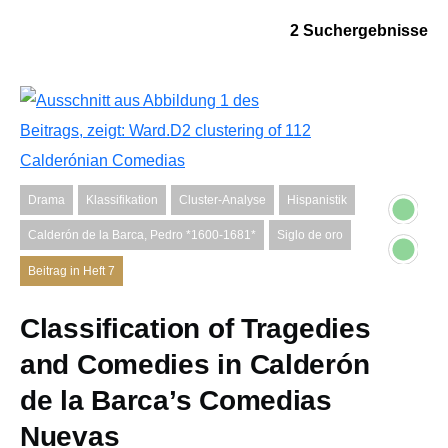
2 Suchergebnisse
Drama
Klassifikation
Cluster-Analyse
Hispanistik
Calderón de la Barca, Pedro *1600-1681*
Siglo de oro
Beitrag in Heft 7
Classification of Tragedies
and Comedies in Calderón
de la Barca’s Comedias
Nuevas