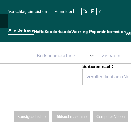
Vorschlag einreichen
Anmelden
Social
Sekundärmenü
Benutzermenü
Main navigation
uche
Alle Beiträge
Hefte
Sonderbände
Working Papers
Information
Au
Sortieren nach:
Kunstgeschichte
Bildsuchmaschine
Computer Vision