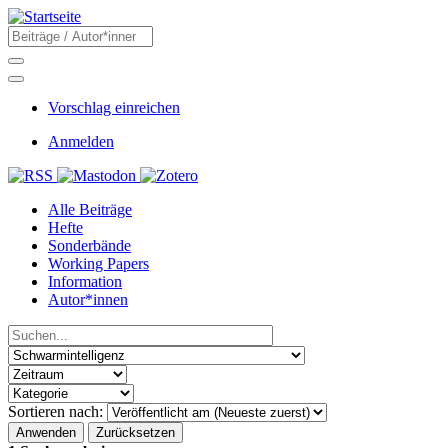
Direkt
zum
Suche
Inhalt
Suche
Menü
Sekundärmenü
Vorschlag einreichen
Benutzermenü
Anmelden
Social
Main
Alle Beiträge
navigation
Hefte
Sonderbände
Working Papers
Information
Autor*innen
Sortieren nach: