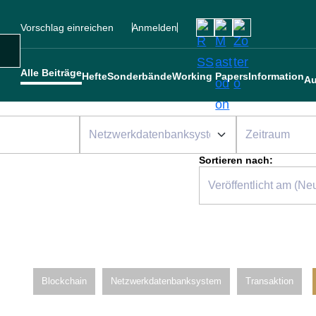
Vorschlag einreichen
Anmelden
Social
Sekundärmenü
Benutzermenü
Main navigation
uche
Alle Beiträge
Hefte
Sonderbände
Working Papers
Information
Au
Sortieren nach:
Blockchain
Netzwerkdatenbanksystem
Transaktion