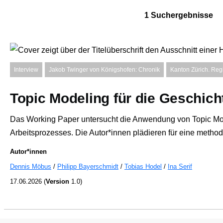
1 Suchergebnisse
Interview
Jakob Twinger von Königshofen: Chronik
Kanton Zürich. Reg
Topic Modeling für die Geschic
Das Working Paper untersucht die Anwendung von Topic Mode
Arbeitsprozesses. Die Autor*innen plädieren für eine metho
Autor*innen
Dennis Möbus
Philipp Bayerschmidt
Tobias Hodel
Ina Serif
17.06.2026
(
Version
1.0)