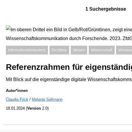
1 Suchergebnisse
Informationskompetenz
Richtlinie
Wissen
Wissenschaft
Wissens
Referenzrahmen für eigenständ
Mit Blick auf die eigenständige digitale Wissenschaftskommu
Autor*innen
Claudia Frick
Melanie Seltmann
18.01.2024
(
Version
2.0)