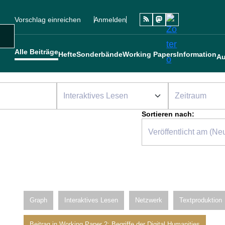
Vorschlag einreichen
Anmelden
Social
Sekundärmenü
Benutzermenü
Main navigation
uche
Alle Beiträge
Hefte
Sonderbände
Working Papers
Information
Au
Sortieren nach:
Graph
Interaktives Lesen
Netzwerk
Textproduktion
Beitrag in Working Paper 2: Begriffe der Digital Humanities