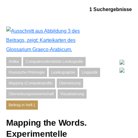
1 Suchergebnisse
Antike
Computerunterstützte Lexikografie
Klassische Philologie
Lexikographie
Linguistik
Mapping (Computergrafik)
Übersetzung
Übersetzungswissenschaft
Visualisierung
Beitrag in Heft 1
Mapping the Words.
Experimentelle