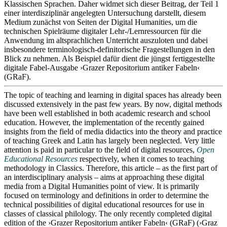
Klassischen Sprachen. Daher widmet sich dieser Beitrag, der Teil 1
einer interdisziplinär angelegten Untersuchung darstellt, diesem
Medium zunächst von Seiten der Digital Humanities, um die
technischen Spielräume digitaler Lehr-/Lernressourcen für die
Anwendung im altsprachlichen Unterricht auszuloten und dabei
insbesondere terminologisch-definitorische Fragestellungen in den
Blick zu nehmen. Als Beispiel dafür dient die jüngst fertiggestellte
digitale Fabel-Ausgabe ›Grazer Repositorium antiker Fabeln‹
(GRaF).
The topic of teaching and learning in digital spaces has already been
discussed extensively in the past few years. By now, digital methods
have been well established in both academic research and school
education. However, the implementation of the recently gained
insights from the field of media didactics into the theory and practice
of teaching Greek and Latin has largely been neglected. Very little
attention is paid in particular to the field of digital resources,
Open
Educational Resources
respectively, when it comes to teaching
methodology in Classics. Therefore, this article – as the first part of
an interdisciplinary analysis – aims at approaching these digital
media from a Digital Humanities point of view. It is primarily
focused on terminology and definitions in order to determine the
technical possibilities of digital educational resources for use in
classes of classical philology. The only recently completed digital
edition of the ›Grazer Repositorium antiker Fabeln‹ (GRaF) (›Graz