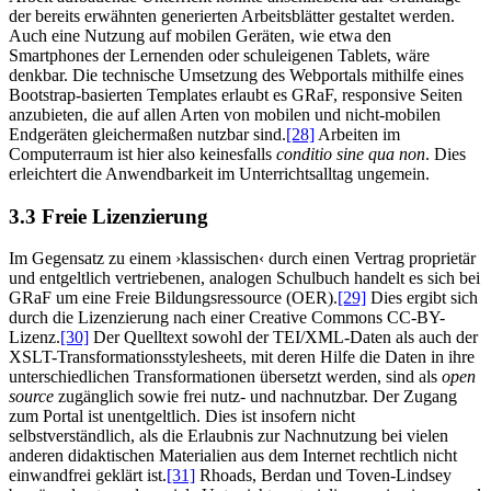
der bereits erwähnten generierten Arbeitsblätter gestaltet werden.
Auch eine Nutzung auf mobilen Geräten, wie etwa den
Smartphones der Lernenden oder schuleigenen Tablets, wäre
denkbar. Die technische Umsetzung des Webportals mithilfe eines
Bootstrap-basierten Templates erlaubt es GRaF, responsive Seiten
anzubieten, die auf allen Arten von mobilen und nicht-mobilen
Endgeräten gleichermaßen nutzbar sind.
[28]
Arbeiten im
Computerraum ist hier also keinesfalls
conditio sine qua non
. Dies
erleichtert die Anwendbarkeit im Unterrichtsalltag ungemein.
3.3 Freie Lizenzierung
Im Gegensatz zu einem ›klassischen‹ durch einen Vertrag proprietär
und entgeltlich vertriebenen, analogen Schulbuch handelt es sich bei
GRaF um eine Freie Bildungsressource (OER).
[29]
Dies ergibt sich
durch die Lizenzierung nach einer Creative Commons CC-BY-
Lizenz.
[30]
Der Quelltext sowohl der TEI/XML-Daten als auch der
XSLT-Transformationsstylesheets, mit deren Hilfe die Daten in ihre
unterschiedlichen Transformationen übersetzt werden, sind als
open
source
zugänglich sowie frei nutz- und nachnutzbar. Der Zugang
zum Portal ist unentgeltlich. Dies ist insofern nicht
selbstverständlich, als die Erlaubnis zur Nachnutzung bei vielen
anderen didaktischen Materialien aus dem Internet rechtlich nicht
einwandfrei geklärt ist.
[31]
Rhoads, Berdan und Toven-Lindsey