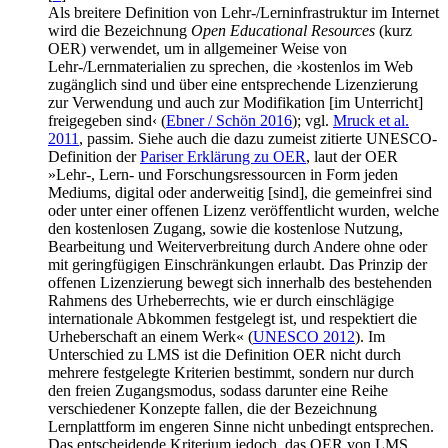
Als breitere Definition von Lehr-/Lerninfrastruktur im Internet
wird die Bezeichnung
Open Educational Resources
(kurz
OER) verwendet, um in allgemeiner Weise von
Lehr-/Lernmaterialien zu sprechen, die ›kostenlos im Web
zugänglich sind und über eine entsprechende Lizenzierung
zur Verwendung und auch zur Modifikation [im Unterricht]
freigegeben sind‹ (
Ebner / Schön 2016
); vgl.
Mruck et al.
2011
, passim. Siehe auch die dazu zumeist zitierte UNESCO-
Definition der
Pariser Erklärung zu OER
, laut der OER
»Lehr-, Lern- und Forschungsressourcen in Form jeden
Mediums, digital oder anderweitig [sind], die gemeinfrei sind
oder unter einer offenen Lizenz veröffentlicht wurden, welche
den kostenlosen Zugang, sowie die kostenlose Nutzung,
Bearbeitung und Weiterverbreitung durch Andere ohne oder
mit geringfügigen Einschränkungen erlaubt. Das Prinzip der
offenen Lizenzierung bewegt sich innerhalb des bestehenden
Rahmens des Urheberrechts, wie er durch einschlägige
internationale Abkommen festgelegt ist, und respektiert die
Urheberschaft an einem Werk« (
UNESCO 2012
). Im
Unterschied zu LMS ist die Definition OER nicht durch
mehrere festgelegte Kriterien bestimmt, sondern nur durch
den freien Zugangsmodus, sodass darunter eine Reihe
verschiedener Konzepte fallen, die der Bezeichnung
Lernplattform im engeren Sinne nicht unbedingt entsprechen.
Das entscheidende Kriterium jedoch, das OER von LMS