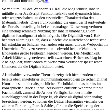
content and functionality.«
[36]
So zählt im Fall des Webportals GRaF die Möglichkeit, Inhalte
mithilfe einer JavaScript-Funktion selektiv und dynamisch hinzu-
oder wegzuschalten, zu den essentiellen Charakteristika des
Materialangebots. Diese Funktionalität, die einen der Hauptvorteile
des Portals darstellt, geht bei einer analogen Umsetzung verloren –
eine uneingeschränkte Nutzung der Inhalte unabhängig vom
digitalen Paradigma ist nicht möglich. Die Digitalität von GRaF
bedeutet allerdings auch, dass zunächst die ausreichende technische
Infrastruktur an Schulen vorhanden sein muss, um das Webportal im
Unterricht effektiv zu verwenden – obwohl bei der Wahl des
Endgerätes große Freiheiten gegeben werden. Die Möglichkeit,
Arbeitsblätter zu generieren, stellt zwar einen ›Brückenschlag ins
Analoge‹ dar, führt jedoch teilweise zum Verlust der spezifischen
Chancen, die die Digitale Edition bietet.
Als inhaltlich verwandte Thematik zeigt sich hieran zudem ein
bereits oben angeführtes Kommunikationsproblem zwischen Digital
Humanities und der altsprachlichen Fachdidaktik, das bereits im
konzeptuellen Blick auf die Ressourcen entsteht: Während für die
Fachdidaktik zumeist die Art der Verfügbarkeit der Inhalte
ausschlaggebend in der Frage ist, ob diese als digital oder analog
bezeichnet werden, so folgen die Digital Humanities vielmehr der
zitierten Forderung Patrick Sahles, für den die Speicherung der