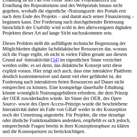
Erstellung des Repositoriums und des Webportals hinaus nicht
gegeben, weshalb die eigentliche ›Nutzungszeit‹ des Portals erst
nach dem Ende des Projekts – und damit auch seiner Finanzierung –
beginnen kann. Der Forderung nach durchgehender Betreuung
hinsichtlich der
Usability
wird wohl in den allerwenigsten digitalen
Projekten dieser Art auf lange Sicht nachzukommen sein.
Dieses Problem stellt die auffälligste technische Begrenzung der
Möglichkeiten digitaler fachdidaktischer Ressourcen dar, woraus
sich die Frage ergibt, ob nicht in vielen Fällen gerade aus diesem
Grund auf ›Interaktivität‹
[34]
im eigentlichen Sinne verzichtet
werden sollte, es sei denn, das didaktische Konzept setzt diese
explizit voraus. Hier zeigt sich auch, dass eine interaktive Plattform
deutlich kostenintensiver und damit viel eher gefährdet ist, der
Forderung nach interaktiven freien Ressourcen auf Dauer nicht
entsprechen zu können. Eine kostspielige dauerhafte Erhaltung
könnte womöglich Nutzungsgebühren erfordern, die dem Prinzip
der OER zuwiderlaufen würde. Im Sinne der OER, des
Open
Source
- sowie des
Open Access
-Prinzips wurde die beschriebene
Interaktivität daher im Falle von GRaF weder in der Konzeption
noch der Umsetzung angestrebt. Für Projekte, die eine derartige
oder ähnliche Funktionalitäten andenken, empfiehlt es sich jedoch,
entsprechende Fragen bereits in ihrer Konzeptionsphase zu klären
und die Konsequenzen zu berücksichtigen.