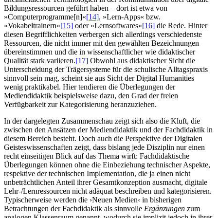
Bildungsressourcen geführt haben – dort ist etwa von
»Computerprogramme[n]«
[14]
, »Lern-Apps« bzw.
»Vokabeltrainern«
[15]
oder »Lernsoftwares«
[16]
die Rede. Hinter
diesen Begrifflichkeiten verbergen sich allerdings verschiedenste
Ressourcen, die nicht immer mit den gewählten Bezeichnungen
übereinstimmen und die in wissenschaftlicher wie didaktischer
Qualität stark variieren.
[17]
Obwohl aus didaktischer Sicht die
Unterscheidung der Trägersysteme für die schulische Alltagspraxis
sinnvoll sein mag, scheint sie aus Sicht der Digital Humanities
wenig praktikabel. Hier tendieren die Überlegungen der
Mediendidaktik beispielsweise dazu, den Grad der freien
Verfügbarkeit zur Kategorisierung heranzuziehen.
In der dargelegten Zusammenschau zeigt sich also die Kluft, die
zwischen den Ansätzen der Mediendidaktik und der Fachdidaktik in
diesem Bereich besteht. Doch auch die Perspektive der Digitalen
Geisteswissenschaften zeigt, dass bislang jede Disziplin nur einen
recht einseitigen Blick auf das Thema wirft: Fachdidaktische
Überlegungen können ohne die Einbeziehung technischer Aspekte,
respektive der technischen Implementation, die ja einen nicht
unbeträchtlichen Anteil ihrer Gesamtkonzeption ausmacht, digitale
Lehr-/Lernressourcen nicht adäquat beschreiben und kategorisieren.
Typischerweise werden die ›Neuen Medien‹ in bisherigen
Betrachtungen der Fachdidaktik als sinnvolle
Ergänzungen
zum
analogen Klassenraum genannt, wodurch sie implizit jedoch in ihrer