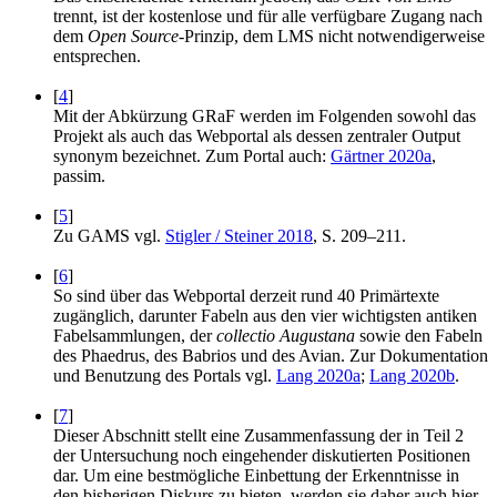
trennt, ist der kostenlose und für alle verfügbare Zugang nach
dem
Open Source
-Prinzip, dem LMS nicht notwendigerweise
entsprechen.
[
4
]
Mit der Abkürzung GRaF werden im Folgenden sowohl das
Projekt als auch das Webportal als dessen zentraler Output
synonym bezeichnet. Zum Portal auch:
Gärtner 2020a
,
passim.
[
5
]
Zu GAMS vgl.
Stigler / Steiner 2018
, S. 209–211.
[
6
]
So sind über das Webportal derzeit rund 40 Primärtexte
zugänglich, darunter Fabeln aus den vier wichtigsten antiken
Fabelsammlungen, der
collectio Augustana
sowie den Fabeln
des Phaedrus, des Babrios und des Avian. Zur Dokumentation
und Benutzung des Portals vgl.
Lang 2020a
;
Lang 2020b
.
[
7
]
Dieser Abschnitt stellt eine Zusammenfassung der in Teil 2
der Untersuchung noch eingehender diskutierten Positionen
dar. Um eine bestmögliche Einbettung der Erkenntnisse in
den bisherigen Diskurs zu bieten, werden sie daher auch hier