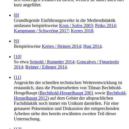
kurz angeführt.
[
8
]
Grundlegende Einführungswerke in die Mediendidaktik
umfassen beispielsweise
Kron / Sofos 2003
;
Petko 2014
;
Kampmann / Schwering 2017
;
Kerres 2018
.
[
9
]
Beispielsweise
Kerres / Heinen 2014
;
Hug 2014
.
[
10
]
So etwa
Seipold / Rummler 2014
;
Gonçalves / Figueiredo
2014
;
Reimer / Edinger 2014
.
[
11
]
Angesichts der schnellen technischen Weiterentwicklung ist
erstaunlich, dass die Pionierarbeiten von Tilman Bechthold-
Hengelhaupt (
Bechthold-Hengelhaupt 2001
sowie
Bechthold-
Hengelhaupt 2012
) auf dem Gebiet der altsprachlichen
Fachdidaktik noch immer ein Unikum darstellen. Für eine
genauere Präsentation und Diskussion der entsprechenden
Arbeiten siehe den bereits erwähnten zweiten Teil dieser
Untersuchung.