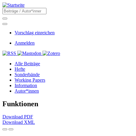
Direkt
zum
Suche
Inhalt
Suche
Menü
Sekundärmenü
Vorschlag einreichen
Benutzermenü
Anmelden
Social
Main
Alle Beiträge
navigation
Hefte
Sonderbände
Working Papers
Information
Autor*innen
Funktionen
Download PDF
Download XML