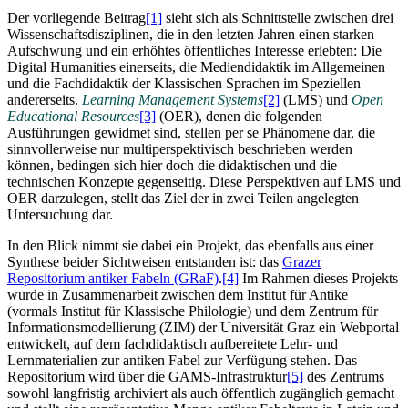
Der vorliegende Beitrag
[1]
sieht sich als Schnittstelle zwischen drei
Wissenschaftsdisziplinen, die in den letzten Jahren einen starken
Aufschwung und ein erhöhtes öffentliches Interesse erlebten: Die
Digital Humanities einerseits, die Mediendidaktik im Allgemeinen
und die Fachdidaktik der Klassischen Sprachen im Speziellen
andererseits.
Learning Management Systems
[2]
(LMS) und
Open
Educational Resources
[3]
(OER), denen die folgenden
Ausführungen gewidmet sind, stellen per se Phänomene dar, die
sinnvollerweise nur multiperspektivisch beschrieben werden
können, bedingen sich hier doch die didaktischen und die
technischen Konzepte gegenseitig. Diese Perspektiven auf LMS und
OER darzulegen, stellt das Ziel der in zwei Teilen angelegten
Untersuchung dar.
In den Blick nimmt sie dabei ein Projekt, das ebenfalls aus einer
Synthese beider Sichtweisen entstanden ist: das
Grazer
Repositorium antiker Fabeln (GRaF)
.
[4]
Im Rahmen dieses Projekts
wurde in Zusammenarbeit zwischen dem Institut für Antike
(vormals Institut für Klassische Philologie) und dem Zentrum für
Informationsmodellierung (ZIM) der Universität Graz ein Webportal
entwickelt, auf dem fachdidaktisch aufbereitete Lehr- und
Lernmaterialien zur antiken Fabel zur Verfügung stehen. Das
Repositorium wird über die GAMS-Infrastruktur
[5]
des Zentrums
sowohl langfristig archiviert als auch öffentlich zugänglich gemacht