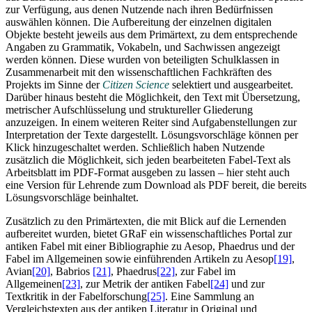
zur Verfügung, aus denen Nutzende nach ihren Bedürfnissen
auswählen können. Die Aufbereitung der einzelnen digitalen
Objekte besteht jeweils aus dem Primärtext, zu dem entsprechende
Angaben zu Grammatik, Vokabeln, und Sachwissen angezeigt
werden können. Diese wurden von beteiligten Schulklassen in
Zusammenarbeit mit den wissenschaftlichen Fachkräften des
Projekts im Sinne der
Citizen Science
selektiert und ausgearbeitet.
Darüber hinaus besteht die Möglichkeit, den Text mit Übersetzung,
metrischer Aufschlüsselung und struktureller Gliederung
anzuzeigen. In einem weiteren Reiter sind Aufgabenstellungen zur
Interpretation der Texte dargestellt. Lösungsvorschläge können per
Klick hinzugeschaltet werden. Schließlich haben Nutzende
zusätzlich die Möglichkeit, sich jeden bearbeiteten Fabel-Text als
Arbeitsblatt im PDF-Format ausgeben zu lassen – hier steht auch
eine Version für Lehrende zum Download als PDF bereit, die bereits
Lösungsvorschläge beinhaltet.
Zusätzlich zu den Primärtexten, die mit Blick auf die Lernenden
aufbereitet wurden, bietet GRaF ein wissenschaftliches Portal zur
antiken Fabel mit einer Bibliographie zu Aesop, Phaedrus und der
Fabel im Allgemeinen sowie einführenden Artikeln zu Aesop
[19]
,
Avian
[20]
, Babrios
[21]
, Phaedrus
[22]
, zur Fabel im
Allgemeinen
[23]
, zur Metrik der antiken Fabel
[24]
und zur
Textkritik in der Fabelforschung
[25]
. Eine Sammlung an
Vergleichstexten aus der antiken Literatur in Original und