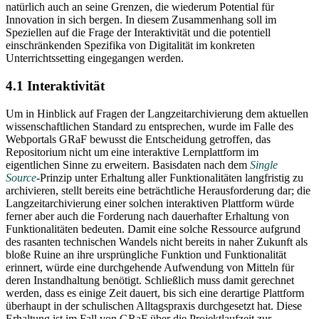
natürlich auch an seine Grenzen, die wiederum Potential für
Innovation in sich bergen. In diesem Zusammenhang soll im
Speziellen auf die Frage der Interaktivität und die potentiell
einschränkenden Spezifika von Digitalität im konkreten
Unterrichtssetting eingegangen werden.
4.1 Interaktivität
Um in Hinblick auf Fragen der Langzeitarchivierung dem aktuellen
wissenschaftlichen Standard zu entsprechen, wurde im Falle des
Webportals GRaF bewusst die Entscheidung getroffen, das
Repositorium nicht um eine interaktive Lernplattform im
eigentlichen Sinne zu erweitern. Basisdaten nach dem
Single
Source
-Prinzip unter Erhaltung aller Funktionalitäten langfristig zu
archivieren, stellt bereits eine beträchtliche Herausforderung dar; die
Langzeitarchivierung einer solchen interaktiven Plattform würde
ferner aber auch die Forderung nach dauerhafter Erhaltung von
Funktionalitäten bedeuten. Damit eine solche Ressource aufgrund
des rasanten technischen Wandels nicht bereits in naher Zukunft als
bloße Ruine an ihre ursprüngliche Funktion und Funktionalität
erinnert, würde eine durchgehende Aufwendung von Mitteln für
deren Instandhaltung benötigt. Schließlich muss damit gerechnet
werden, dass es einige Zeit dauert, bis sich eine derartige Plattform
überhaupt in der schulischen Alltagspraxis durchgesetzt hat. Diese
Erhaltung ist im Fall von GRaF über die Projektlaufzeit zur