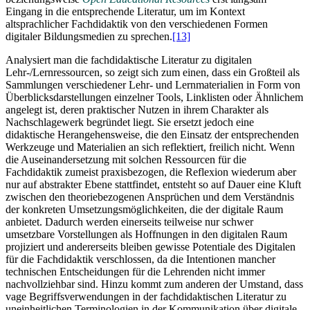
Eingang in die entsprechende Literatur, um im Kontext
altsprachlicher Fachdidaktik von den verschiedenen Formen
digitaler Bildungsmedien zu sprechen.
[13]
Analysiert man die fachdidaktische Literatur zu digitalen
Lehr-/Lernressourcen, so zeigt sich zum einen, dass ein Großteil als
Sammlungen verschiedener Lehr- und Lernmaterialien in Form von
Überblicksdarstellungen einzelner Tools, Linklisten oder Ähnlichem
angelegt ist, deren praktischer Nutzen in ihrem Charakter als
Nachschlagewerk begründet liegt. Sie ersetzt jedoch eine
didaktische Herangehensweise, die den Einsatz der entsprechenden
Werkzeuge und Materialien an sich reflektiert, freilich nicht. Wenn
die Auseinandersetzung mit solchen Ressourcen für die
Fachdidaktik zumeist praxisbezogen, die Reflexion wiederum aber
nur auf abstrakter Ebene stattfindet, entsteht so auf Dauer eine Kluft
zwischen den theoriebezogenen Ansprüchen und dem Verständnis
der konkreten Umsetzungsmöglichkeiten, die der digitale Raum
anbietet. Dadurch werden einerseits teilweise nur schwer
umsetzbare Vorstellungen als Hoffnungen in den digitalen Raum
projiziert und andererseits bleiben gewisse Potentiale des Digitalen
für die Fachdidaktik verschlossen, da die Intentionen mancher
technischen Entscheidungen für die Lehrenden nicht immer
nachvollziehbar sind. Hinzu kommt zum anderen der Umstand, dass
vage Begriffsverwendungen in der fachdidaktischen Literatur zu
uneinheitlichen Terminologien in der Kommunikation über digitale