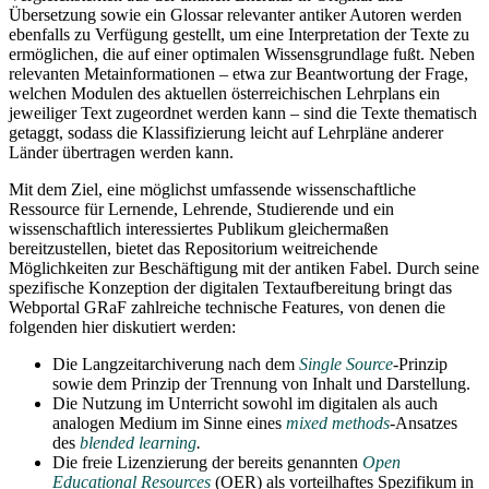
Übersetzung sowie ein Glossar relevanter antiker Autoren werden
ebenfalls zu Verfügung gestellt, um eine Interpretation der Texte zu
ermöglichen, die auf einer optimalen Wissensgrundlage fußt. Neben
relevanten Metainformationen – etwa zur Beantwortung der Frage,
welchen Modulen des aktuellen österreichischen Lehrplans ein
jeweiliger Text zugeordnet werden kann – sind die Texte thematisch
getaggt, sodass die Klassifizierung leicht auf Lehrpläne anderer
Länder übertragen werden kann.
Mit dem Ziel, eine möglichst umfassende wissenschaftliche
Ressource für Lernende, Lehrende, Studierende und ein
wissenschaftlich interessiertes Publikum gleichermaßen
bereitzustellen, bietet das Repositorium weitreichende
Möglichkeiten zur Beschäftigung mit der antiken Fabel. Durch seine
spezifische Konzeption der digitalen Textaufbereitung bringt das
Webportal GRaF zahlreiche technische Features, von denen die
folgenden hier diskutiert werden:
Die Langzeitarchiverung nach dem
Single Source
-Prinzip
sowie dem Prinzip der Trennung von Inhalt und Darstellung.
Die Nutzung im Unterricht sowohl im digitalen als auch
analogen Medium im Sinne eines
mixed methods
-Ansatzes
des
blended learning
.
Die freie Lizenzierung der bereits genannten
Open
Educational Resources
(OER) als vorteilhaftes Spezifikum in