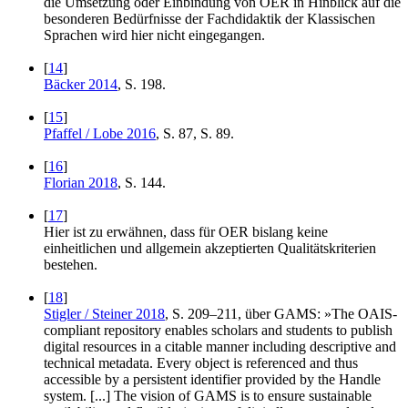
die Umsetzung oder Einbindung von OER in Hinblick auf die
besonderen Bedürfnisse der Fachdidaktik der Klassischen
Sprachen wird hier nicht eingegangen.
[
14
]
Bäcker 2014
, S. 198.
[
15
]
Pfaffel / Lobe 2016
, S. 87, S. 89.
[
16
]
Florian 2018
, S. 144.
[
17
]
Hier ist zu erwähnen, dass für OER bislang keine
einheitlichen und allgemein akzeptierten Qualitätskriterien
bestehen.
[
18
]
Stigler / Steiner 2018
, S. 209–211, über GAMS: »The OAIS-
compliant repository enables scholars and students to publish
digital resources in a citable manner including descriptive and
technical metadata. Every object is referenced and thus
accessible by a persistent identifier provided by the Handle
system. [...] The vision of GAMS is to ensure sustainable