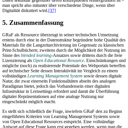
Daten sekundär gegenüber deren konzeptuellen Hintergründen ist –
man spricht also mitunter über verschiedene Dinge, wenn über
Digitalität diskutiert wird.
[37]
5. Zusammenfassung
GRaF als Ressource überzeugt in seiner technischen Umsetzung
erstens durch eine in der Datenstruktur begründete hohe Qualität des
Materials für die Langzeitarchivierung im Gegensatz zu klassischen
Print-Schulbüchern; zweitens durch die Möglichkeit der Nutzung im
Sinne des
blended learning
-Ansatzes sowie drittens durch die freie
Lizenzierung als
Open Educational Resource
. Einschränkungen und
mögliche (noch) zu realisierende Potentiale des Webportals betreffen
auf technischer Seite dessen Interaktivität im Vergleich zu einem
vollständigen
Learning Management System
sowie dessen digitale
Natur, die zwar einerseits Funktionalitäten abseits des analogen
Paradigmas bietet, jedoch das Vorhandensein einer digitalen
Infrastruktur in Lernsettings erfordert und damit die Überführung
digitaler Repräsentationen auf eine analoge Nutzung nur
eingeschränkt möglich macht.
Es stellt sich schließlich die Frage, inwiefern GRaF den zu Beginn
eingeführten Kriterien von Learning Management Systems sowie
von Open Educational Resources entspricht. Eine vollständige
Antwort auf diese Frage kann erst gegeben werden, wenn man die