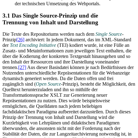
der technischen Umsetzung des Webportals.
3.1 Das Single Source-Prinzip und die
Trennung von Inhalt und Darstellung
Die Texte des Repositoriums werden nach dem
Single Source
-
Prinzip
[26]
archiviert: In jedem Dokument, das im XML-Standard
der
Text Encoding Initiative
(TEI) kodiert wurde, ist eine Fülle an
Zusatz- und Metainformationen zum jeweiligen Text enthalten, die
über die Kodierung der konkreten Textgestalt hinausgehen und so
den Inhalt der Ressourcen und ihre Darstellung voneinander
trennen.
[27]
Aus dieser Basisdatei können je nach Bedürfnissen der
Nutzenden unterschiedliche Repräsentationen für die Webanzeige
dynamisch generiert werden. Da die Daten offen und frei
zugänglich sind (
Open Source
-Prinzip), besteht die Möglichkeit, den
Quelltext herunterzuladen und ihn so mithilfe der
Transformationssprache XSLT zur Generierung neuer
Repräsentationen zu nutzen. Dies würde beispielsweise
ermöglichen, die Quelldaten nach jedem beliebigen
fachdidaktischen Paradigma aufbereitet darzustellen. Durch dieses
Prinzip der Trennung von Inhalt und Darstellung wird die
Kurzlebigkeit von Lehrplänen und didaktischen Paradigmen
überwunden, die ansonsten nicht mit der Forderung nach der
Stabilität der Daten, die zur Langzeitarchivierung notwendig ist, in