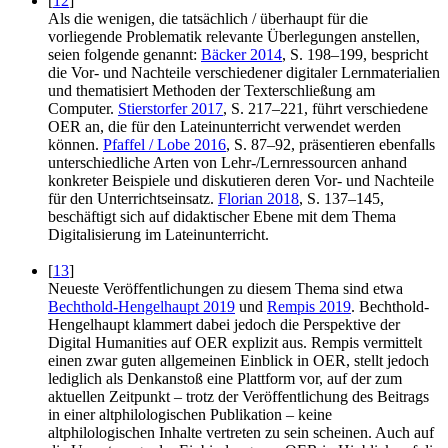
[
12
]
Als die wenigen, die tatsächlich / überhaupt für die
vorliegende Problematik relevante Überlegungen anstellen,
seien folgende genannt:
Bäcker 2014
, S. 198–199, bespricht
die Vor- und Nachteile verschiedener digitaler Lernmaterialien
und thematisiert Methoden der Texterschließung am
Computer.
Stierstorfer 2017
, S. 217–221, führt verschiedene
OER an, die für den Lateinunterricht verwendet werden
können.
Pfaffel / Lobe 2016
, S. 87–92, präsentieren ebenfalls
unterschiedliche Arten von Lehr-/Lernressourcen anhand
konkreter Beispiele und diskutieren deren Vor- und Nachteile
für den Unterrichtseinsatz.
Florian 2018
, S. 137–145,
beschäftigt sich auf didaktischer Ebene mit dem Thema
Digitalisierung im Lateinunterricht.
[
13
]
Neueste Veröffentlichungen zu diesem Thema sind etwa
Bechthold-Hengelhaupt 2019
und
Rempis 2019
. Bechthold-
Hengelhaupt klammert dabei jedoch die Perspektive der
Digital Humanities auf OER explizit aus. Rempis vermittelt
einen zwar guten allgemeinen Einblick in OER, stellt jedoch
lediglich als Denkanstoß eine Plattform vor, auf der zum
aktuellen Zeitpunkt – trotz der Veröffentlichung des Beitrags
in einer altphilologischen Publikation – keine
altphilologischen Inhalte vertreten zu sein scheinen. Auch auf