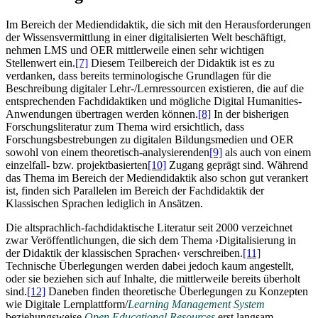
Im Bereich der Mediendidaktik, die sich mit den Herausforderungen
der Wissensvermittlung in einer digitalisierten Welt beschäftigt,
nehmen LMS und OER mittlerweile einen sehr wichtigen
Stellenwert ein.
[7]
Diesem Teilbereich der Didaktik ist es zu
verdanken, dass bereits terminologische Grundlagen für die
Beschreibung digitaler Lehr-/Lernressourcen existieren, die auf die
entsprechenden Fachdidaktiken und mögliche Digital Humanities-
Anwendungen übertragen werden können.
[8]
In der bisherigen
Forschungsliteratur zum Thema wird ersichtlich, dass
Forschungsbestrebungen zu digitalen Bildungsmedien und OER
sowohl von einem theoretisch-analysierenden
[9]
als auch von einem
einzelfall- bzw. projektbasierten
[10]
Zugang geprägt sind. Während
das Thema im Bereich der Mediendidaktik also schon gut verankert
ist, finden sich Parallelen im Bereich der Fachdidaktik der
Klassischen Sprachen lediglich in Ansätzen.
Die altsprachlich-fachdidaktische Literatur seit 2000 verzeichnet
zwar Veröffentlichungen, die sich dem Thema ›Digitalisierung in
der Didaktik der klassischen Sprachen‹ verschreiben.
[11]
Technische Überlegungen werden dabei jedoch kaum angestellt,
oder sie beziehen sich auf Inhalte, die mittlerweile bereits überholt
sind.
[12]
Daneben finden theoretische Überlegungen zu Konzepten
wie Digitale Lernplattform/
Learning Management System
beziehungsweise
Open Educational Resources
erst langsam