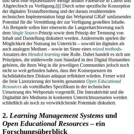
und stellt eine repräsentative Menge antiker Fabeltexte in Latein und
Altgriechisch zu Verfügung.
[6]
Durch seine spezifische Konzeption
der digitalen Textaufbereitung und der daraus resultierenden
technischen Implementation birgt das Webportal GRaF umfassendes
Potential für die Vermittlung der zur Verfügung gestellten Inhalte.
Als Beispiele sollen hier einerseits die Langzeitarchiverung nach
dem
Single Source
-Prinzip sowie dem Prinzip der Trennung von
Inhalt und Darstellung diskutiert werden. Andererseits spielen die
Möglichkeit der Nutzung im Unterricht – sowohl im digitalen als
auch analogen Medium – sowie im Sinne eines
mixed methods
-
Ansatzes des
blended learning
eine Rolle. Dabei handelt es sich um
Prinzipien, die mittlerweile zum Standard in den Digital Humanities
gehören, die ihren Weg in die jeweiligen Communities jedoch noch
nicht so weit gefunden haben, dass ihre Konsequenzen im
fachdidaktischen Diskurs adäquat reflektiert würden. Ferner wird
die freie Lizenzierung der bereits genannten
Open Educational
Resources
als vorteilhaftes Spezifikum in der technischen
Umsetzung des Webportals vorgestellt. Die Interaktivität und die
Digitalität des Mediums in konkreten Unterrichtsszenarien werden
schließlich als noch zu verwirklichende Potentiale diskutiert.
2.
Learning Management Systems
und
Open Educational Resources
– ein
Forschungsüberblick