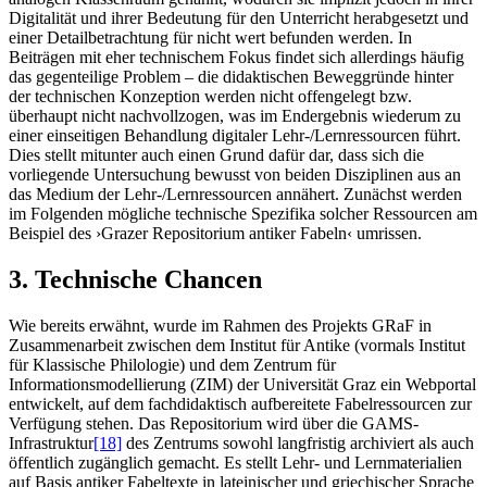
Digitalität und ihrer Bedeutung für den Unterricht herabgesetzt und
einer Detailbetrachtung für nicht wert befunden werden. In
Beiträgen mit eher technischem Fokus findet sich allerdings häufig
das gegenteilige Problem – die didaktischen Beweggründe hinter
der technischen Konzeption werden nicht offengelegt bzw.
überhaupt nicht nachvollzogen, was im Endergebnis wiederum zu
einer einseitigen Behandlung digitaler Lehr-/Lernressourcen führt.
Dies stellt mitunter auch einen Grund dafür dar, dass sich die
vorliegende Untersuchung bewusst von beiden Disziplinen aus an
das Medium der Lehr-/Lernressourcen annähert. Zunächst werden
im Folgenden mögliche technische Spezifika solcher Ressourcen am
Beispiel des ›Grazer Repositorium antiker Fabeln‹ umrissen.
3. Technische Chancen
Wie bereits erwähnt, wurde im Rahmen des Projekts GRaF in
Zusammenarbeit zwischen dem Institut für Antike (vormals Institut
für Klassische Philologie) und dem Zentrum für
Informationsmodellierung (ZIM) der Universität Graz ein Webportal
entwickelt, auf dem fachdidaktisch aufbereitete Fabelressourcen zur
Verfügung stehen. Das Repositorium wird über die GAMS-
Infrastruktur
[18]
des Zentrums sowohl langfristig archiviert als auch
öffentlich zugänglich gemacht. Es stellt Lehr- und Lernmaterialien
auf Basis antiker Fabeltexte in lateinischer und griechischer Sprache