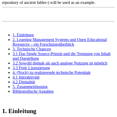
repository of ancient fables‹) will be used as an example.
1. Einleitung
2. Learning Management Systems und Open Educational
Resources – ein Forschungsüberblick
3. Technische Chancen
3.1 Das Single Source-Prinzip und die Trennung von Inhalt
und Darstellung
3.2 Sowohl digitale als auch analoge Nutzung ist möglich
3.3 Freie Lizenzierung
4. (Noch) zu realisierende technische Potentiale
4.1 Interaktivität
4.2 Digitalität
5. Zusammenfassung
Bibliografische Angaben
1. Einleitung