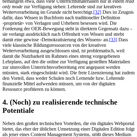
bemängeln etwa, dass viele Unterrichtsmaterialien nur in einem
read
only mode
zur Verfügung stehen: Lehrende sind zur kreativen
Weiterverarbeitung im Grunde nicht berechtigt.
[32]
Dies ist Zeugnis
dafür, dass Wissen in Buchform nach traditioneller Definition
›proprietär‹ von Verlagen und Urhebern besessen wird. Die
Forderung der OER-Bewegung steht in direktem Gegensatz dazu –
sie verlangt ausdrücklich nach Offenheit von Wissen und strebt
damit eine gewisse ›Demokratisierung des Wissens‹ an.
[33]
Dass
viele klassische Bildungsressourcen von der kreativen
Weiterverarbeitung ausgeschlossen sind, ist problematisch, weil
damit die Nutzbarkeit im Rahmen eines streng vorgegebenen
Lehrplans, auf den die online zur Verfügung gestellten Materialien
zur sinnvollen Unterrichtsvorbereitung erst angepasst werden
müssten, stark eingeschränkt wird. Die freie Lizenzierung hat zudem
den Vorteil, dass weder Schulen noch Lernende bzw. Lehrende
finanzielle Mittel aufwenden müssen, um von der digitalen
Ressource profitieren zu können.
4. (Noch) zu realisierende technische
Potentiale
Neben den großen technischen Vorteilen, die ein digitales Webportal
bietet, das eher der üblichen Umsetzung einer Digitalen Edition folgt
als jener eines Content Management Systems, stößt dieses Medium