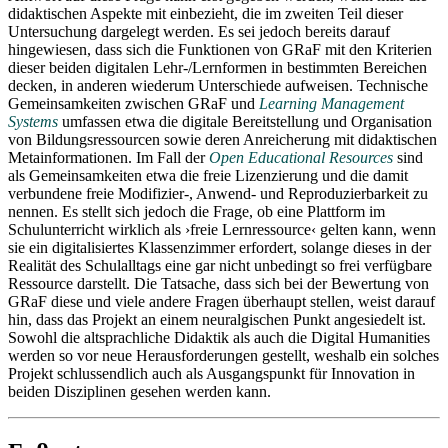
didaktischen Aspekte mit einbezieht, die im zweiten Teil dieser
Untersuchung dargelegt werden. Es sei jedoch bereits darauf
hingewiesen, dass sich die Funktionen von GRaF mit den Kriterien
dieser beiden digitalen Lehr-/Lernformen in bestimmten Bereichen
decken, in anderen wiederum Unterschiede aufweisen. Technische
Gemeinsamkeiten zwischen GRaF und
Learning Management
Systems
umfassen etwa die digitale Bereitstellung und Organisation
von Bildungsressourcen sowie deren Anreicherung mit didaktischen
Metainformationen. Im Fall der
Open Educational Resources
sind
als Gemeinsamkeiten etwa die freie Lizenzierung und die damit
verbundene freie Modifizier-, Anwend- und Reproduzierbarkeit zu
nennen. Es stellt sich jedoch die Frage, ob eine Plattform im
Schulunterricht wirklich als ›freie Lernressource‹ gelten kann, wenn
sie ein digitalisiertes Klassenzimmer erfordert, solange dieses in der
Realität des Schulalltags eine gar nicht unbedingt so frei verfügbare
Ressource darstellt. Die Tatsache, dass sich bei der Bewertung von
GRaF diese und viele andere Fragen überhaupt stellen, weist darauf
hin, dass das Projekt an einem neuralgischen Punkt angesiedelt ist.
Sowohl die altsprachliche Didaktik als auch die Digital Humanities
werden so vor neue Herausforderungen gestellt, weshalb ein solches
Projekt schlussendlich auch als Ausgangspunkt für Innovation in
beiden Disziplinen gesehen werden kann.