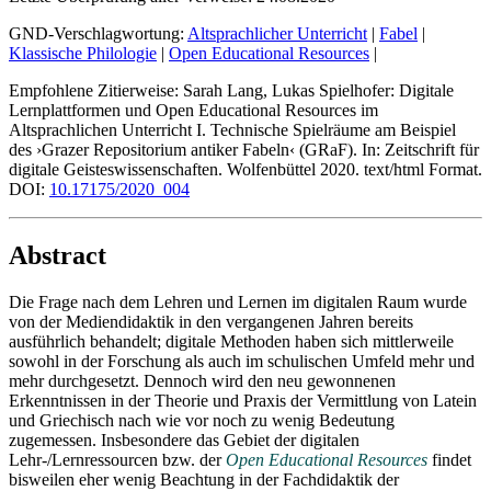
GND-Verschlagwortung:
Altsprachlicher Unterricht
|
Fabel
|
Klassische Philologie
|
Open Educational Resources
|
Empfohlene Zitierweise:
Sarah Lang, Lukas Spielhofer: Digitale
Lernplattformen und Open Educational Resources im
Altsprachlichen Unterricht I. Technische Spielräume am Beispiel
des ›Grazer Repositorium antiker Fabeln‹ (GRaF). In: Zeitschrift für
digitale Geisteswissenschaften. Wolfenbüttel 2020. text/html Format.
DOI:
10.17175/2020_004
Abstract
Die Frage nach dem Lehren und Lernen im digitalen Raum wurde
von der Mediendidaktik in den vergangenen Jahren bereits
ausführlich behandelt; digitale Methoden haben sich mittlerweile
sowohl in der Forschung als auch im schulischen Umfeld mehr und
mehr durchgesetzt. Dennoch wird den neu gewonnenen
Erkenntnissen in der Theorie und Praxis der Vermittlung von Latein
und Griechisch nach wie vor noch zu wenig Bedeutung
zugemessen. Insbesondere das Gebiet der digitalen
Lehr-/Lernressourcen bzw. der
Open Educational Resources
findet
bisweilen eher wenig Beachtung in der Fachdidaktik der